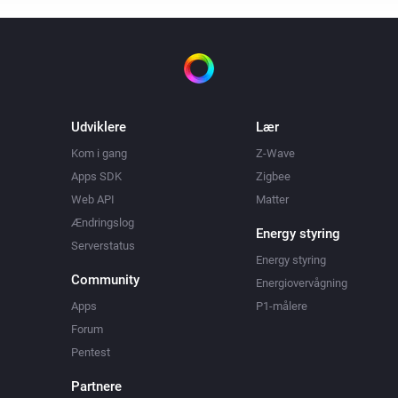
Udviklere
Lær
Kom i gang
Z-Wave
Apps SDK
Zigbee
Web API
Matter
Ændringslog
Energy styring
Serverstatus
Energy styring
Community
Energiovervågning
Apps
P1-målere
Forum
Pentest
Partnere