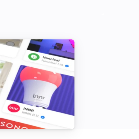
a soundcloud-url and/or I-tunes URL 
t you can use http://getrssfeed.com/

eij.com/svg/icons.html

timmadden