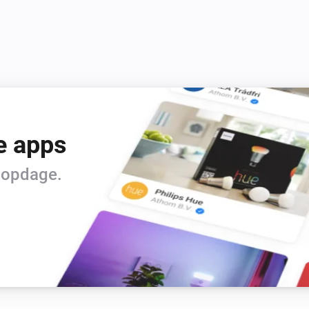
create rss feeds

If a publishers only provides 
and no rss-feed of the podcas
Thanks to:

e apps
icon: http://library.fridoverw
t opdage.
pics : https://dribbble.com/