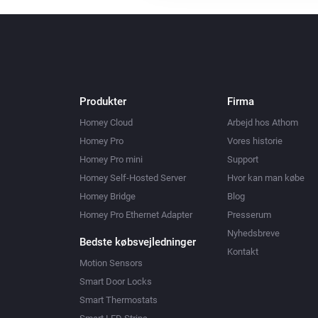
Produkter
Firma
Homey Cloud
Arbejd hos Athom
Homey Pro
Vores historie
Homey Pro mini
Support
Homey Self-Hosted Server
Hvor kan man købe
Homey Bridge
Blog
Homey Pro Ethernet Adapter
Presserum
Nyhedsbreve
Bedste købsvejledninger
Kontakt
Motion Sensors
Smart Door Locks
Smart Thermostats