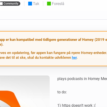
Tak
Foreslå
Community
 og Homey Self-Hosted Server.
elektronik til dig.
Homey Pro
Ethernet Adapter
e
seks
Opret forbindelse til dit
kablede Ethernet-netværk.
pp er kun kompatibel med tidligere generationer af Homey (2019 e
e).
ves en opdatering, før appen kan fungere på nyere Homey-enheder.
have det til at ske, skal du kontakte udvikleren
her
.
plays podcasts in Homey Media
to do:

1) https doesn’t work :(
