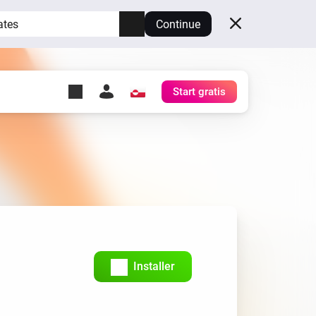
ates
Continue
Start gratis
y Self-Hosted Server
æg
rt for din egen Homey.
h
Self-Hosted Server
Kør Homey på din hardware.
Installer