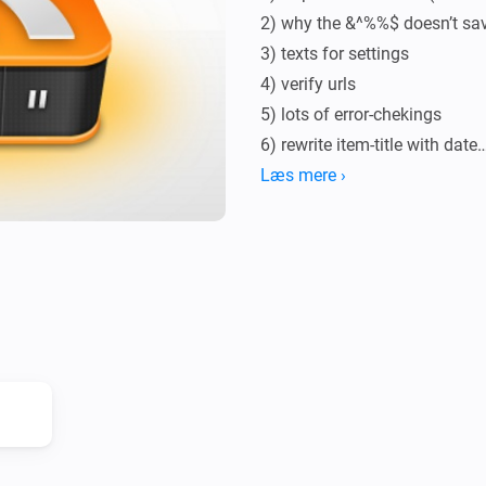
2) why the &^%%$ doesn’t sav
3) texts for settings

4) verify urls

5) lots of error-chekings

6) rewrite item-title with date

7) use self-given podcast-nam
Læs mere ›
8) triggers

9) action cards

10) voice commands

11) allow https

12) global tags for latest pod
13) if playing time is known,
Changelog

v1.2.1 (3-3-2019) : added ge