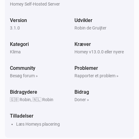
Homey Self-Hosted Server
OpenAQ-måler
O3-niveauet ændrede sig
Version
Udvikler
3.1.0
Robin de Gruijter
OpenAQ-måler
SO2-niveauet ændrede sig
Kategori
Kræver
Klima
Homey v13.0.0 eller nyere
WAQI-måler
PM2.5-værdien har ændret sig
Community
Problemer
Besøg forum »
Rapporter et problem »
WAQI-måler
PM10-værdien har ændret sig
Bidragydere
Bidrag
🇬🇧 Robin, 🇳🇱 Robin
Doner »
WAQI-måler
SO₂-værdien har ændret sig
Tilladelser
Læs Homeys placering
WAQI-måler
Ozonværdien ændrede sig