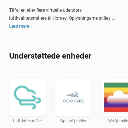
Tilføj en eller flere virtuelle udendørs 
luftkvalitetsmålere til Homey. Oplysningerne stilles 
gratis til rådighed af en række tjenester. Afhængigt af 
Læs mere ›
den valgte tjeneste og station leveres følgende 
parametre:

Understøttede enheder
* PM1 (partikler, tilgængelig med Luftdaten)

* PM2.5 (partikler)

* PM10 (partikler)

* CO2 (carbondioxid, tilgængelig med Luftdaten)

* O3 (ozon)

* SO2 (svovldioxid)

* NO2 (kvælstofdioxid)

* CO (carbonmonoxid)

Luftdaten-måler
OpenAQ-måler
WAQI-måle
* BC (sod/black carbon, kun tilgængelig med 