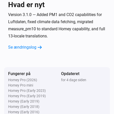
Hvad er nyt
OpenAQ-måler
PM10-værdien har ændret sig
Version 3.1.0 — Added PM1 and CO2 capabilities for
Luftdaten, fixed climate data fetching, migrated
measure_pm10 to standard Homey capability, and full
OpenAQ-måler
SO₂-værdien har ændret sig
13-locale translations.
Se ændringslog
OpenAQ-måler
Ozonværdien ændrede sig
OpenAQ-måler
CO-niveauet har ændret sig
Fungerer på
Opdateret
Homey Pro (2026)
for 4 dage siden
Homey Pro mini
OpenAQ-måler
Homey Pro (Early 2023)
BC-niveauet ændrede sig
Homey Pro (Early 2019)
Homey (Early 2019)
OpenAQ-måler
Homey (Early 2018)
NO2-niveauet ændrede sig
Homey (Early 2016)