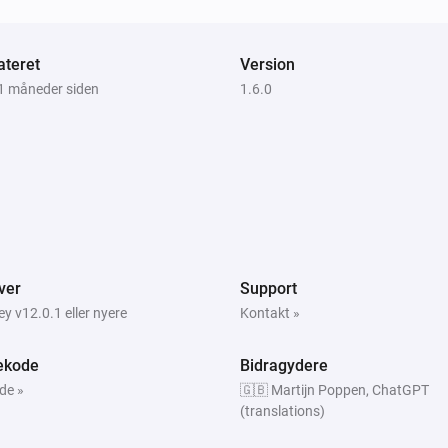
teret
Version
11 måneder siden
1.6.0
ver
Support
 v12.0.1 eller nyere
Kontakt »
ekode
Bidragydere
lde »
🇬🇧 Martijn Poppen, ChatGPT
(translations)