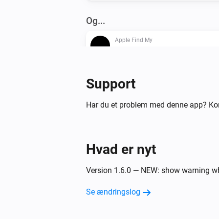
Og...
Apple Find My
Batterialarmen er tændt
Apple Find My
Support
Enheden er inden for
Radius (meter)
meter af breddegrad
o
Breddegrad
Har du et problem med denne app? Ko
længdegrad
Længdegrad
Så...
Hvad er nyt
Apple Find My
Send besked:
med emne:
Besked
Version 1.6.0 — NEW: show warning 
Find My
Se ændringslog
Indstil serverforespørgselsinterval 