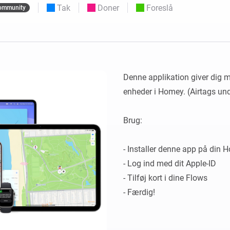
Tak
Doner
Foreslå
ommunity
 og Homey Self-Hosted Server.
elektronik til dig.
Homey Energy Dongle
e
Overvåg dit hjems
seks
energiforbrug i realtid.
Denne applikation giver dig m
enheder i Homey. (Airtags unde
Brug:

- Installer denne app på din H
- Log ind med dit Apple-ID

- Tilføj kort i dine Flows

- Færdig!