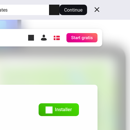
ates
Continue
Start gratis
y Self-Hosted Server
æg
rt for din egen Homey.
h
Self-Hosted Server
Kør Homey på din hardware.
Installer