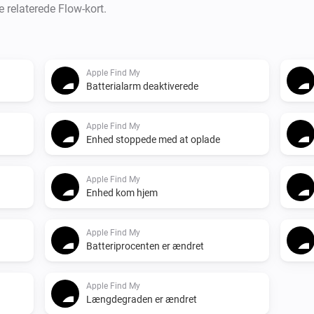
e relaterede Flow-kort.
Apple Find My
Batterialarm deaktiverede
Apple Find My
Enhed stoppede med at oplade
Apple Find My
Enhed kom hjem
Apple Find My
Batteriprocenten er ændret
Apple Find My
Længdegraden er ændret