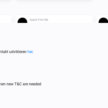
Apple Find My
Device is charging
g
ntakt udvikleren
her
.
Apple Find My
Afspil lyd på enheden
Emne
when new T&C are needed
Find My
til
placeringssporing
...
...