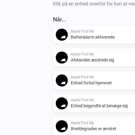
Klik på en enhed ovenfor for kun at vis
Når...
Apple Find My
Batterialarm aktiverede
Apple Find My
Afstanden ændrede sig
Apple Find My
Enhed forlod hjemmet
Apple Find My
Enhed begyndte at bevæge sig
Apple Find My
Breddegraden er ændret