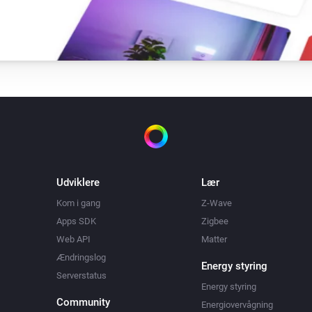
Udviklere
Lær
Kom i gang
Z-Wave
Apps SDK
Zigbee
Web API
Matter
Ændringslog
Energy styring
Serverstatus
Energy styring
Community
Energiovervågning