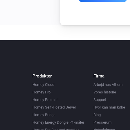
Produkter
Firma
Homey Cloud
Arbejd hos Athom
Homey Pro
Vores historie
Homey Pro mini
Support
Homey Self-Hosted Server
Hvor kan man købe
Homey Bridge
Blog
Homey Energy Dongle P1-måler
Presserum
Homey Pro Ethernet Adapter
Nyhedsbreve