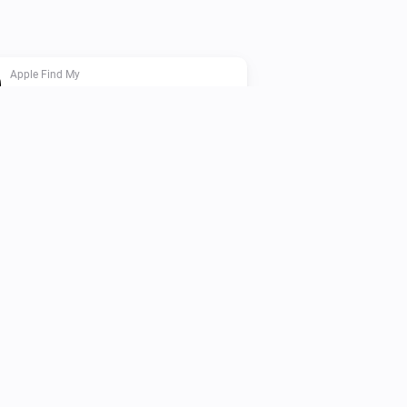
Apple Find My
Device is home
Find My
i
Opdater enhedsdata