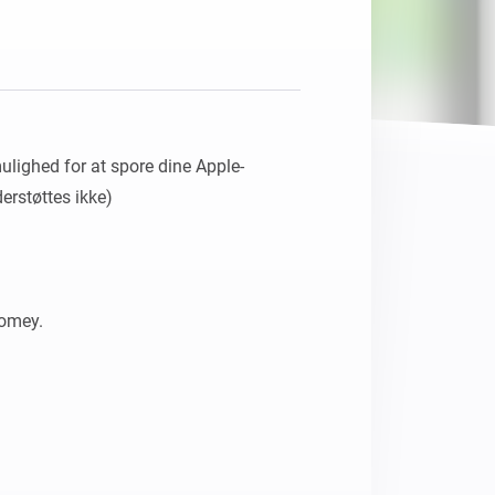
Homey Pro
Ethernet Adapter
Opret forbindelse til dit
kablede Ethernet-netværk.
ulighed for at spore dine Apple-
rstøttes ikke)

omey.
