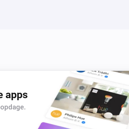
e apps
t opdage.