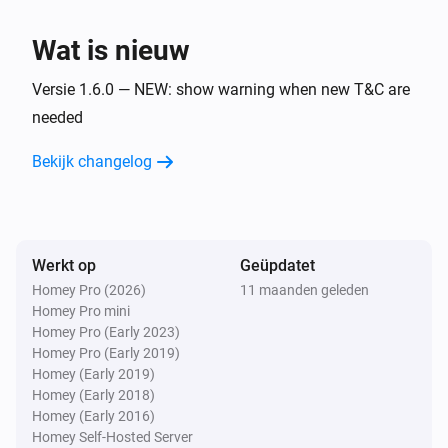
Apparaat is gestopt met bewegen
Wat is nieuw
Apple Find My
Apparaat is aan het bewegen
Versie 1.6.0 — NEW: show warning when new T&C are
needed
Apple Find My
Bekijk changelog
Batterijpercentage is veranderd
Apple Find My
Afstand van Home(y) veranderd
Werkt op
Geüpdatet
Homey Pro (2026)
11 maanden geleden
Apple Find My
Homey Pro mini
Breedtegraad is veranderd
Homey Pro (Early 2023)
Homey Pro (Early 2019)
Apple Find My
Homey (Early 2019)
Lengtegraad is veranderd
Homey (Early 2018)
Homey (Early 2016)
Homey Self-Hosted Server