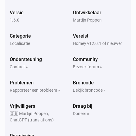
En...
Versie
Ontwikkelaar
Apple Find My
De batterijwaarschuwing is aan
1.6.0
Martijn Poppen
Categorie
Vereist
Apple Find My
Apparaat is aan het opladen
Localisatie
Homey v12.0.1 of nieuwer
Ondersteuning
Community
Apple Find My
Apparaat is thuis
Contact »
Bezoek forum »
Problemen
Apple Find My
Broncode
Apparaat is binnen
meter van
Straal (meters)
Rapporteer een probleem »
Bekijk broncode »
Breedtegraad
en Lengtegraad
Breedtegraad
Lengtegraad
Vrijwilligers
Draag bij
Dan...
🇬🇧 Martijn Poppen,
Doneer »
ChatGPT (translations)
Apple Find My
Verstuur bericht:
met onderwerp:
Bericht
Permissies