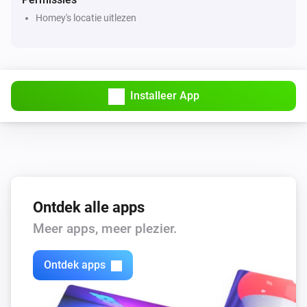
Onderwerp
Homey's locatie uitlezen
Apple Find My
Geluid afspelen op apparaat
Find My
Installeer App
i
Apparaatgegevens bijwerken
Find My
Stel serververzoekinterval in op
...
Find My
Ontdek alle apps
locatietracking
...
Meer apps, meer plezier.
Ontdek apps