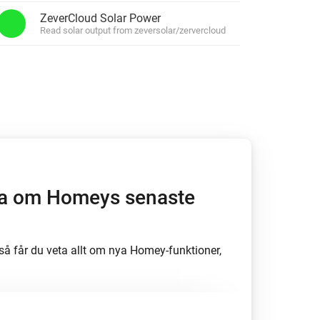
ZeverCloud Solar Power
Xbox One
Read solar output from zeversolar/zervercloud
Homey Pro
Ethernet-adapter
Anslut till ditt trådbundna
Ethernet-nätverk.
öra om Homeys senaste
å får du veta allt om nya Homey-funktioner,