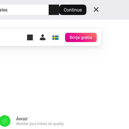
ates
Continue
Börja gratis
y Self-Hosted Server
gg
rd för din egen Homey.
h
Self-Hosted Server
Kör Homey på din hårdvara.
Awair
Monitor your indoor air quality