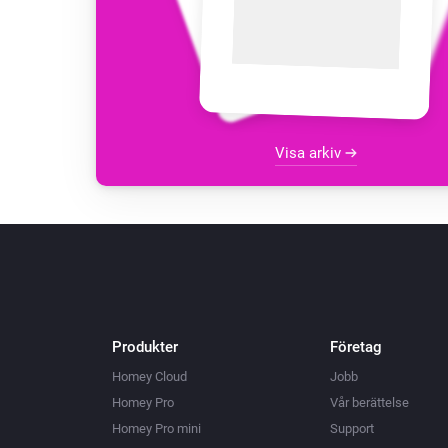
Visa arkiv
Produkter
Företag
Homey Cloud
Jobb
Homey Pro
Vår berättelse
Homey Pro mini
Support