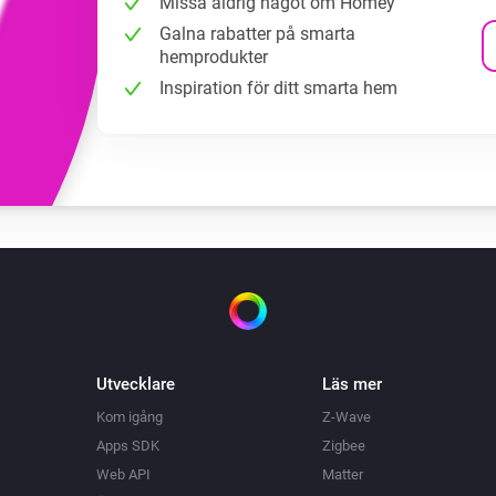
Missa aldrig något om Homey
Galna rabatter på smarta
hemprodukter
Inspiration för ditt smarta hem
Utvecklare
Läs mer
Kom igång
Z-Wave
Apps SDK
Zigbee
Web API
Matter