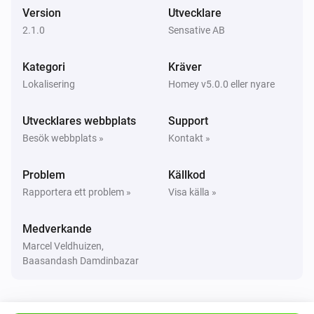
High temperature alarm turned on
Version
Utvecklare
2.1.0
Sensative AB
Strips Comfort 700/800
i
Low temperature alarm turned on
Kategori
Kräver
Lokalisering
Homey v5.0.0 eller nyare
Strips Drip 700/800
Batterialarmet aktiverat
Utvecklares webbplats
Support
Besök webbplats »
Kontakt »
Strips Drip 700/800
Batterialarmet aktiverat
Problem
Källkod
Rapportera ett problem »
Visa källa »
Strips Drip 700/800
Batterinivån ändrades
Medverkande
Marcel Veldhuizen,
Strips Drip 700/800
Baasandash Damdinbazar
Temperaturen ändrades
Strips Drip 700/800