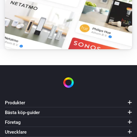
Sabotagelarmet inaktiverat
Strips Guard
Batterialarmet aktiverat
Strips Guard
Batterialarmet aktiverat
Strips Guard
Batterinivån ändrades
Strips Guard
Kontaktalarmet aktiverat
Produkter
Bästa köp-guider
Strips Guard
Kontaktalarmet inaktiverat
Företag
Utvecklare