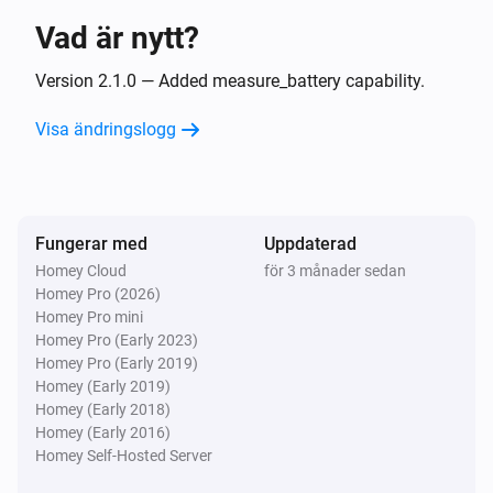
Vad är nytt?
Strips Comfort 700/800
Sabotagelarmet inaktiverat
Version 2.1.0 — Added measure_battery capability.
Visa ändringslogg
Strips Comfort 700/800
i
Slider switch on
Strips Comfort 700/800
i
Fungerar med
Uppdaterad
Slider switch off
Homey Cloud
för 3 månader sedan
Homey Pro (2026)
Strips Comfort 700/800
Homey Pro mini
i
High ambient light level is reached
Homey Pro (Early 2023)
Homey Pro (Early 2019)
Homey (Early 2019)
Strips Comfort 700/800
i
Homey (Early 2018)
Low ambient light level is reached
Homey (Early 2016)
Homey Self-Hosted Server
Strips Comfort 700/800
i