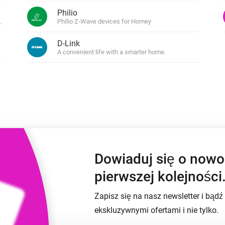
Moods
Philio
nych pulpitów
Wybieraj ustawienia wstępne światła i
i Zakupowe
twórz nastroje.
 Tuya
Philio Z-Wave devices for Homey
nia smart home dla siebie.
 i Homey Self-Hosted Server.
D-Link
e and innovative smart products.
A convenient life with a smarter home.
Adapter Ethernet Homey
Pro
zności
dzięki
Podłącz do przewodowej
om.
sieci Ethernet.
Dowiaduj się o now
pierwszej kolejności
Zapisz się na nasz newsletter i bąd
ekskluzywnymi ofertami i nie tylko.