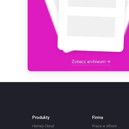
Zobacz archiwum
Produkty
Firma
Homey Cloud
Praca w Athom