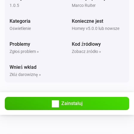
i
Ustaw temperaturę
%
1.0.5
Marco Ruiter
Kategoria
Konieczne jest
Kontroler RGB z Drezna
Włącz
Oświetlenie
Homey v5.0.0 lub nowsze
Problemy
Kod źródłowy
Kontroler RGB z Drezna
Wyłącz
Zgłoś problem »
Zobacz źródło »
Wnieś wkład
Kontroler RGB z Drezna
Przełącz na wł. lub wył.
Złóż darowiznę »
Kontroler RGB z Drezna
Przygaś do
%
Zainstaluj
Kontroler RGB z Drezna
i
Ustaw względny poziom przygaszenia
%