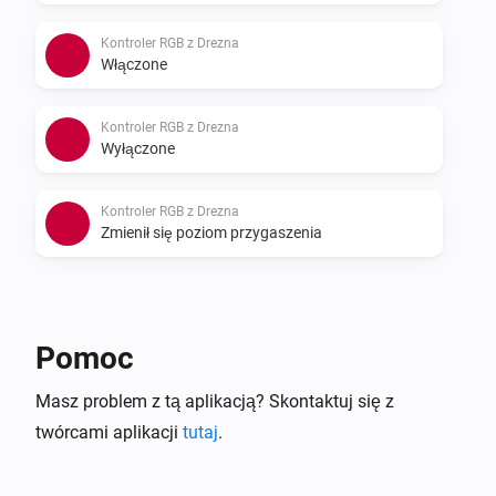
Kontroler RGB z Drezna
Włączone
Kontroler RGB z Drezna
Wyłączone
Kontroler RGB z Drezna
Zmienił się poziom przygaszenia
Oraz...
Dresden WW/CW LED Controller
Pomoc
Jest włączone
Masz problem z tą aplikacją? Skontaktuj się z
twórcami aplikacji
tutaj
.
Kontroler RGB z Drezna
Jest włączone