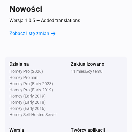
Wtedy...
Nowości
Dresden WW/CW LED Controller
Wersja 1.0.5 — Added translations
Włącz
Zobacz listę zmian
Dresden WW/CW LED Controller
Wyłącz
Działa na
Dresden WW/CW LED Controller
Zaktualizowano
Przełącz na wł. lub wył.
Homey Pro (2026)
11 miesięcy temu
Homey Pro mini
Homey Pro (Early 2023)
Dresden WW/CW LED Controller
Homey Pro (Early 2019)
Przygaś do
%
Homey (Early 2019)
Homey (Early 2018)
Dresden WW/CW LED Controller
Homey (Early 2016)
i
Ustaw względny poziom przygaszenia
%
Homey Self-Hosted Server
Wersja
Twórcy aplikacji
Dresden WW/CW LED Controller