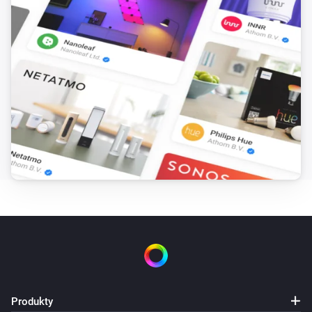
Tasmota device
Set fan speed to
...
Tasmota device
Change socket
state to
Select one of the values
...
Tasmota device
Change socket state to
...
Tasmota device
Set Zigbee permit join
...
Produkty