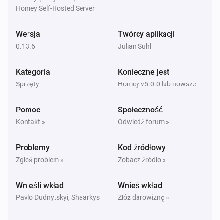
Last seen changed
Homey Self-Hosted Server
Wersja
Twórcy aplikacji
Zigbee device (experimental)
Signal strength changed
0.13.6
Julian Suhl
Kategoria
Konieczne jest
Zigbee device (experimental)
Sensor value changed
Sprzęty
Homey v5.0.0 lub nowsze
Pomoc
Społeczność
Oraz...
Kontakt »
Odwiedź forum »
Tasmota device
Dim level is greater to
%
Problemy
Kod źródłowy
Zgłoś problem »
Zobacz źródło »
Tasmota device
Dim level is lower to
%
Wnieśli wkład
Wnieś wkład
Pavlo Dudnytskyi, Shaarkys
Złóż darowiznę »
Tasmota device
Fan speed is greater to
...