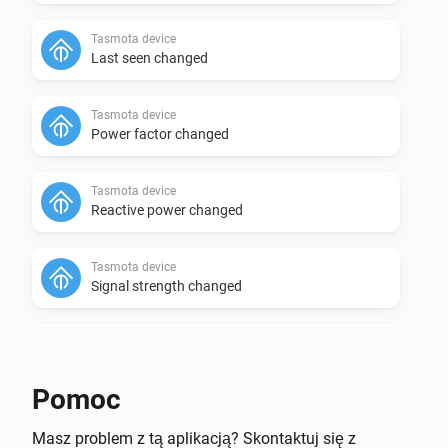
Tasmota device
Last seen changed
Tasmota device
Power factor changed
Tasmota device
Reactive power changed
Tasmota device
Signal strength changed
Tasmota device
Today's power meter changed
Pomoc
Tasmota device
Socket
status changed to
Masz problem z tą aplikacją? Skontaktuj się z
Select one of the values