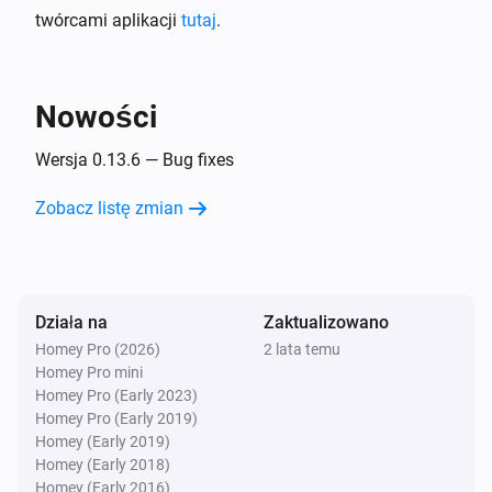
...
twórcami aplikacji
tutaj
.
Tasmota device
Sensor value changed
Nowości
Tasmota device
Wersja 0.13.6 — Bug fixes
Socket status changed to
...
Zobacz listę zmian
Tasmota device
Zigbee permit join changed
Działa na
Zaktualizowano
Tasmota MQTT
Device availability status changed
Homey Pro (2026)
2 lata temu
Homey Pro mini
Homey Pro (Early 2023)
Tasmota MQTT
Homey Pro (Early 2019)
New tasmota version released
Homey (Early 2019)
Homey (Early 2018)
Homey (Early 2016)
Zigbee device (experimental)