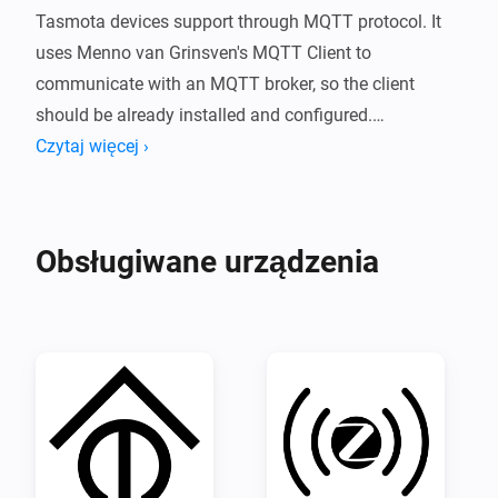
Tasmota devices support through MQTT protocol. It 
uses Menno van Grinsven's MQTT Client to 
communicate with an MQTT broker, so the client 
should be already installed and configured.

The current version of the application supports on/off 
Czytaj więcej ›
capability for single or multiple sockets devices, power 
monitoring, dim, light_temperature, light_hue, and 
Obsługiwane urządzenia