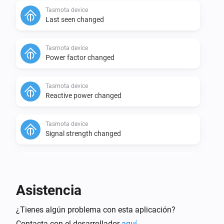
Tasmota device
Last seen changed
Tasmota device
Power factor changed
Tasmota device
Reactive power changed
Tasmota device
Signal strength changed
Tasmota device
Today's power meter changed
Asistencia
Tasmota device
Socket
status changed to
¿Tienes algún problema con esta aplicación?
Select one of the values
...
Contacta con el desarrollador
aquí
.