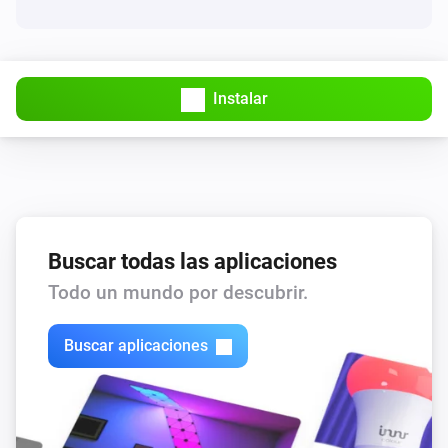
Tasmota device
Fan speed is lower to
...
Instalar
Tasmota device
All sockets are turned on
Tasmota device
Some sockets are turned on
Buscar todas las aplicaciones
Tasmota device
Socket
state is on
Select one of the values
Todo un mundo por descubrir.
Tasmota device
Buscar aplicaciones
Socket state is on
Entonces...