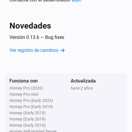
Tasmota device
Sensor value changed
Novedades
Tasmota device
Versión 0.13.6 — Bug fixes
Socket status changed to
...
Ver registro de cambios
Tasmota device
Zigbee permit join changed
Funciona con
Actualizada
Tasmota MQTT
Device availability status changed
Homey Pro (2026)
hace 2 años
Homey Pro mini
Homey Pro (Early 2023)
Tasmota MQTT
Homey Pro (Early 2019)
New tasmota version released
Homey (Early 2019)
Homey (Early 2018)
Homey (Early 2016)
Zigbee device (experimental)
Last seen changed
Homey Self-Hosted Server