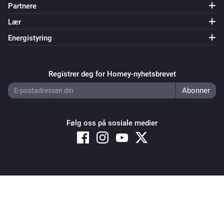
Partnere
Lær
Energistyring
Registrer deg for Homey-nyhetsbrevet
Følg oss på sosiale medier
Copyright © 2026 Athom B.V. – All rights reserved
Privacy and Cookie Notice
|
Terms and Conditions