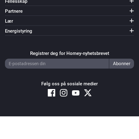
Fellesskap
Partnere
Lær
Energistyring
Registrer deg for Homey-nyhetsbrevet
Følg oss på sosiale medier
Copyright © 2026 Athom B.V. – All rights reserved
Privacy and Cookie Notice
|
Terms and Conditions