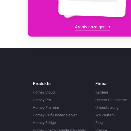
Archiv anzeigen
Produkte
Firma
Homey Cloud
Karriere
Homey Pro
Unsere Geschichte
Homey Pro mini
Unterstützung
Homey Self-Hosted Server
Wo kaufen?
Homey Bridge
Blog
Homey Energy Dongle P1-Zähler
Presse