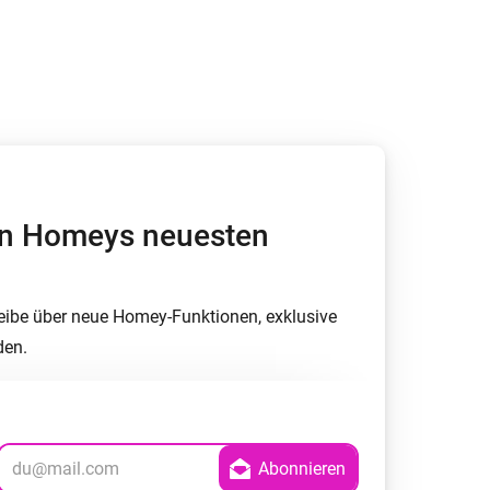
Homey Pro
Ethernet Adapter
Stelle eine Verbindung mit
deinem Ethernet-Netzwerk
her.
von Homeys neuesten
eibe über neue Homey-Funktionen, exklusive
den.