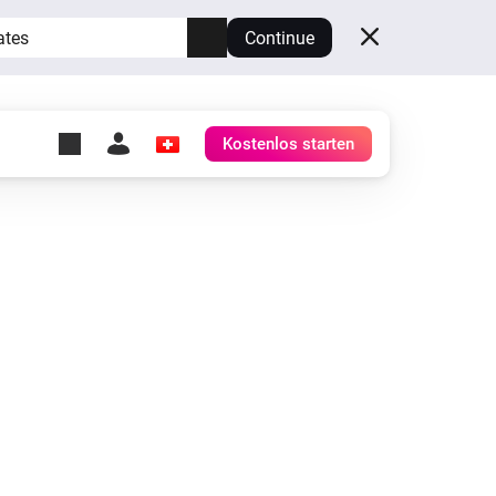
ates
Continue
Kostenlos starten
y Self-Hosted Server
ge
deinen eigenen Homey.
h
Self-Hosted Server
Lass Homey auf deiner
Hardware laufen.