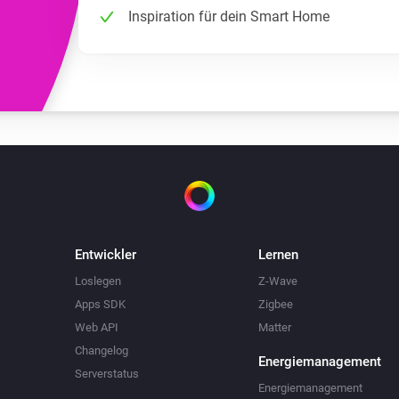
Inspiration für dein Smart Home
Entwickler
Lernen
Loslegen
Z-Wave
Apps SDK
Zigbee
Web API
Matter
Changelog
Energiemanagement
Serverstatus
Energiemanagement