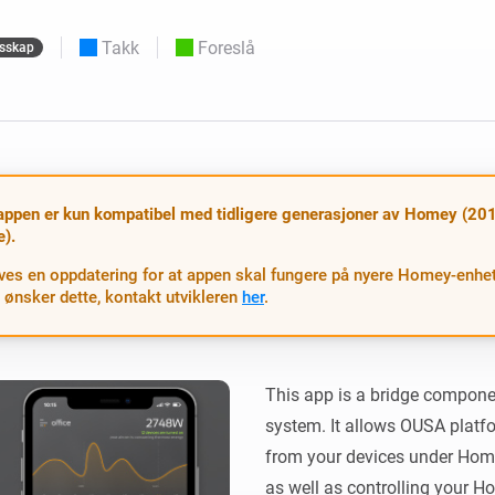
rd.
Velg eller opprett forhåndsinnstillinger for
lys.
 og Homey Self-Hosted Server.
Takk
Foreslå
esskap
meenheter for deg.
Homey Pro
Ethernet-adapter
for trådløs
ks
Koble til det kablede Ethernet-
nettverket ditt.
ppen er kun kompatibel med tidligere generasjoner av Homey (201
e).
ves en oppdatering for at appen skal fungere på nyere Homey-enhet
 ønsker dette, kontakt utvikleren
her
.
This app is a bridge compon
system. It allows OUSA platfo
from your devices under Hom
as well as controlling your H