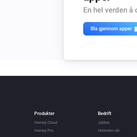
En hel verden å
Bla gjennom apper
Produkter
Bedrift
Homey Cloud
Jobber
Homey Pro
Historien vår