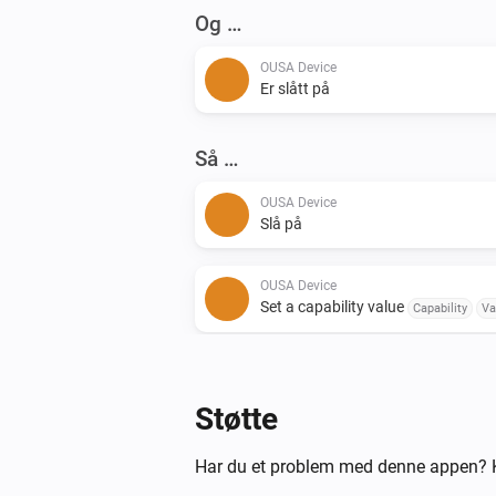
Og …
OUSA Device
Er slått på
Så …
OUSA Device
Slå på
OUSA Device
Set a capability value
Capability
Va
OUSA Discovery
Veksle mellom på og av
Støtte
Har du et problem med denne appen? K