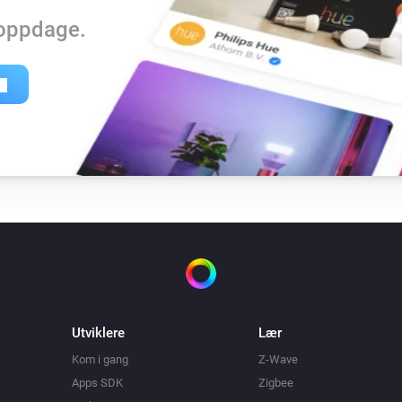
 oppdage.
Utviklere
Lær
Kom i gang
Z-Wave
Apps SDK
Zigbee