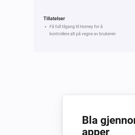
Tillatelser
Få full tilgang til Homey for å
kontrollere alt på vegne av brukeren
Bla gjenno
apper