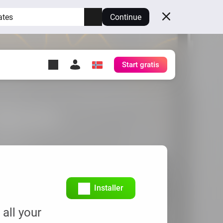
ates
Continue
Start gratis
y Self-Hosted Server
gg
rt for din egen Homey.
h
Self-Hosted Server
Kjør Homey på maskinvaren
din.
Installer
all your