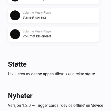
Volumio Music Player
Stanset spilling
Volumio Music Player
Volumet ble endret
Volumio Music Player
No result
Støtte
Volumio Music Player
Utvikleren av denne appen tilbyr ikke direkte støtte.
Device unreachable
Volumio Music Player
Device online
Nyheter
Versjon 1.2.0 — Trigger cards: 'device offline' en 'device
Og …