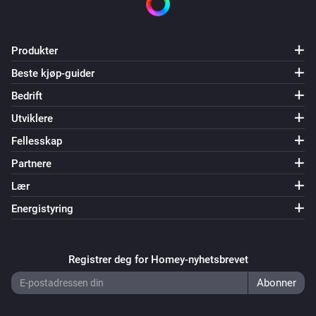
Volumio Music Player
Play tracks by title
Round Midnight
Produkter
Volumio Music Player
Beste kjøp-guider
Play every track from
Frank Zappa
Bedrift
Utviklere
Volumio Music Player
Play album
Ogdens' Nut Gone Flake
Fellesskap
Partnere
Volumio Music Player
Lær
Clear queue
Energistyring
Volumio Music Player
Queue every artist genre
Blues
Registrer deg for Homey-nyhetsbrevet
Volumio Music Player
Queue every album from genre
Bluegrass