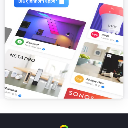
Bla gjennom apper
Volumio Music Player
Senk volumet
Volumio Music Player
Demp volumet
Volumio Music Player
Opphev demping av volum
Volumio Music Player
Slå dempet volum på eller av
Volumio Music Player
Play tracks from favourites
Volumio Music Player
Play playlist
Piano