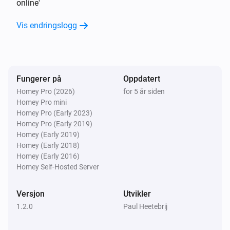
online'
Volumio Music Player
Vis endringslogg
Avspilles
Så …
Fungerer på
Volumio Music Player
Oppdatert
Spill av
Homey Pro (2026)
for 5 år siden
Homey Pro mini
Homey Pro (Early 2023)
Volumio Music Player
Homey Pro (Early 2019)
Pause
Homey (Early 2019)
Homey (Early 2018)
Homey (Early 2016)
Volumio Music Player
Veksle mellom avspilling/pause
Homey Self-Hosted Server
Versjon
Utvikler
Volumio Music Player
Tilfeldig rekkefølge på
1.2.0
Paul Heetebrij