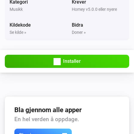
Kategori
Krever
Volumio Music Player
Tilfeldig rekkefølge av
Musikk
Homey v5.0.0 eller nyere
Kildekode
Bidra
Volumio Music Player
Forrige
Se kilde »
Doner »
Volumio Music Player
Neste
Installer
Volumio Music Player
Sett volumet til
%
Volumio Music Player
i
Still inn relativt volum
%
Bla gjennom alle apper
Volumio Music Player
En hel verden å oppdage.
Skru opp volumet