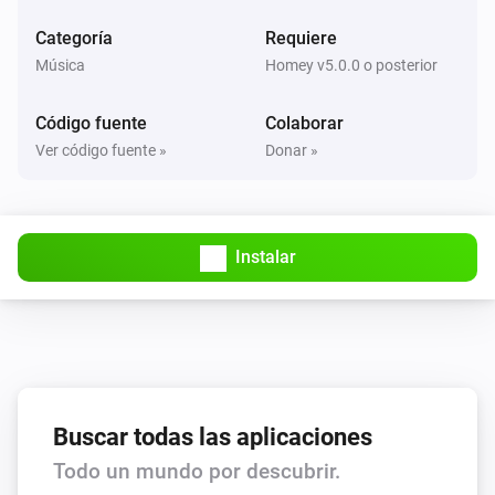
Volumio Music Player
Orden aleatorio desactivado
Categoría
Requiere
Música
Homey v5.0.0 o posterior
Volumio Music Player
Anterior
Código fuente
Colaborar
Ver código fuente »
Donar »
Volumio Music Player
Siguiente
Instalar
Volumio Music Player
Configurar el volumen a
%
Volumio Music Player
i
Configurar volumen relativo
%
Volumio Music Player
Buscar todas las aplicaciones
Subir el volumen
Todo un mundo por descubrir.