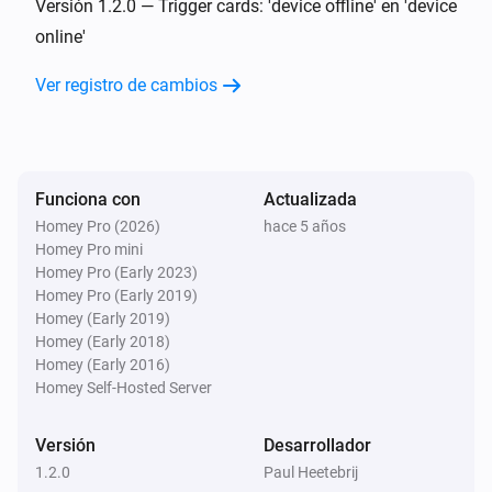
Versión 1.2.0 — Trigger cards: 'device offline' en 'device
Volumio Music Player
online'
Se está reproduciendo
Ver registro de cambios
Entonces...
Volumio Music Player
Reproducir
Funciona con
Actualizada
Homey Pro (2026)
hace 5 años
Homey Pro mini
Volumio Music Player
Pausa
Homey Pro (Early 2023)
Homey Pro (Early 2019)
Homey (Early 2019)
Volumio Music Player
Homey (Early 2018)
Reproducir o pausar
Homey (Early 2016)
Homey Self-Hosted Server
Volumio Music Player
Orden aleatorio activado
Versión
Desarrollador
1.2.0
Paul Heetebrij