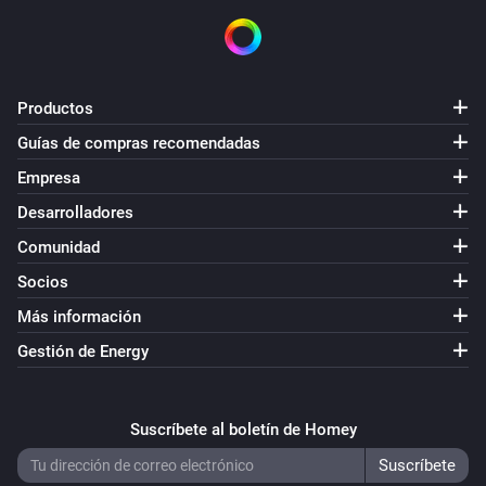
Volumio Music Player
Play tracks by title
Round Midnight
Volumio Music Player
Productos
Play every track from
Frank Zappa
Guías de compras recomendadas
Empresa
Volumio Music Player
Play album
Desarrolladores
Ogdens' Nut Gone Flake
Comunidad
Volumio Music Player
Socios
Clear queue
Más información
Gestión de Energy
Volumio Music Player
Queue every artist genre
Blues
Suscríbete al boletín de Homey
Volumio Music Player
Queue every album from genre
Bluegrass