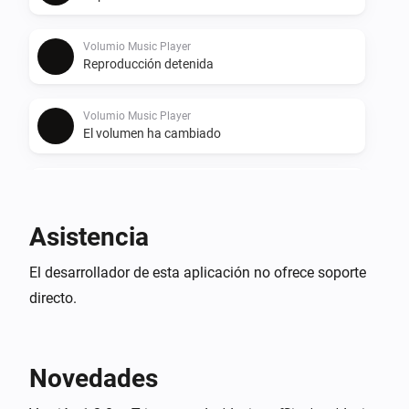
Volumio Music Player
Reproducción detenida
Volumio Music Player
El volumen ha cambiado
Volumio Music Player
No result
Asistencia
Volumio Music Player
El desarrollador de esta aplicación no ofrece soporte
Device unreachable
directo.
Volumio Music Player
Device online
Novedades
Y...