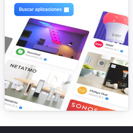
Volumio Music Player
Buscar aplicaciones
Bajar el volumen
Volumio Music Player
Silenciar el volumen
Volumio Music Player
Activar el volumen
Volumio Music Player
Activar el volumen o silenciar
Volumio Music Player
Play tracks from favourites
Volumio Music Player
Play playlist
Piano