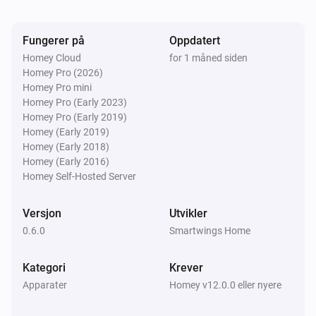
Fungerer på
Oppdatert
Z-Wave Roller Motor
Status er
...
Homey Cloud
for 1 måned siden
Homey Pro (2026)
Homey Pro mini
Zigbee Roller Motor
Homey Pro (Early 2023)
Status er
...
Homey Pro (Early 2019)
Homey (Early 2019)
Homey (Early 2018)
Så …
Homey (Early 2016)
Homey Self-Hosted Server
Matter Roller Motor
Lukk
Versjon
Utvikler
0.6.0
Smartwings Home
Matter Roller Motor
Åpne
Kategori
Krever
Apparater
Homey v12.0.0 eller nyere
Matter Roller Motor
Veksle mellom åpen og lukket