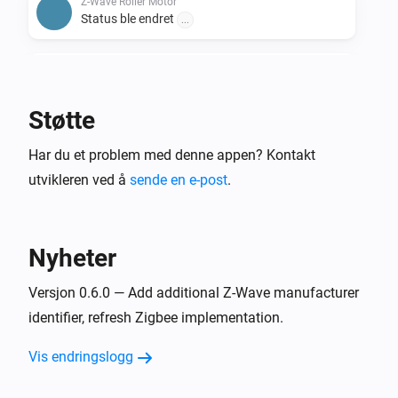
Z-Wave Roller Motor
Status ble endret
...
Z-Wave Roller Motor
Batterinivået ble endret
Støtte
Zigbee Roller Motor
Har du et problem med denne appen? Kontakt
Posisjonen ble endret
utvikleren ved å
sende en e-post
.
Zigbee Roller Motor
Status ble endret
...
Nyheter
Zigbee Roller Motor
Batterinivået ble endret
Versjon 0.6.0 — Add additional Z-Wave manufacturer
identifier, refresh Zigbee implementation.
Og …
Vis endringslogg
Matter Roller Motor
Er lukket