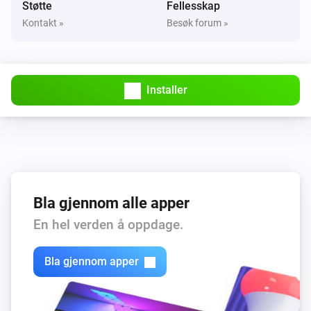
Støtte
Fellesskap
Kontakt »
Besøk forum »
Matter Roller Motor
i
Innstill posisjonen til
%
Z-Wave Roller Motor
i
Installer
Innstill posisjonen til
%
Z-Wave Roller Motor
Innstill status
...
Zigbee Roller Motor
i
Innstill posisjonen til
%
Bla gjennom alle apper
En hel verden å oppdage.
Zigbee Roller Motor
Innstill status
...
Bla gjennom apper