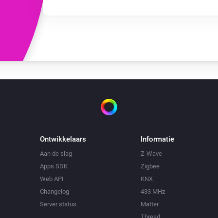
Ontwikkelaars
Informatie
Aan de slag
Z-Wave
Apps SDK
Zigbee
Web API
KNX
Changelog
433 MHz
Server status
Matter
Thread