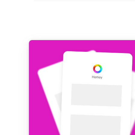
Voor Homey Cloud, Homey Pr
Best Buy Guides
Homey Bridge
Vind de juiste slimme appar
Breid je connectivi
zes draadloze pro
Ontdek producten