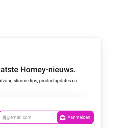
Homey Pro
Ethernet Adapter
Verbind Homey Pro met je
bekabelde netwerk.
 laatste Homey-nieuws.
 ontvang slimme tips, productupdates en