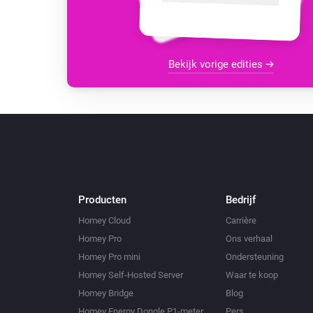
Bekijk vorige edities
Producten
Bedrijf
Homey Cloud
Carrière
Homey Pro
Ons verhaal
Homey Pro mini
Ondersteuning
Homey Self-Hosted Server
Waar te koop
Homey Bridge
Blog
Homey Energy Dongle P1-meter
Pers