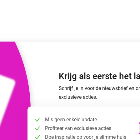
o en Homey Self-Hosted Server.
Homey Energy Dongle
aten voor jou.
teit uit met
Houd je energieverbruik thuis
tocollen.
live in de gaten.
Krijg als eerste het
Schrijf je in voor de nieuwsbrief en
exclusieve acties.
Mis geen enkele update
Profiteer van exclusieve acties
Doe inspiratie op voor je slimme huis