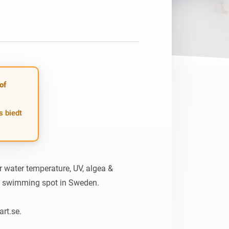
Homey Pro
Ethernet Adapter
Verbind Homey Pro met je
bekabelde netwerk.
of
s biedt
 water temperature, UV, algea & 
te swimming spot in Sweden.

art.se.