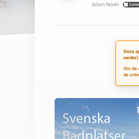
Adam Norén
Comm
Voor Homey Cloud, Homey Pr
Best Buy Guides
Homey Bridge
Vind de juiste slimme appar
Breid je connectivi
zes draadloze pro
Ontdek producten
Deze ap
eerder)
Om de a
de ontw