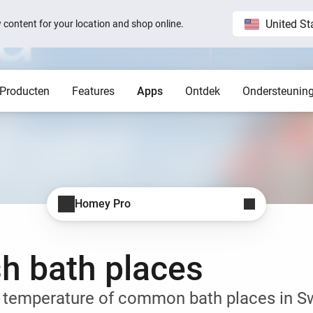
United St
ew content for your location and shop online.
Producten
Features
Apps
Ontdek
Ondersteunin
Homey Pro
Blog
Home
Alle artikelen
Alle pos
imme huis.
.
Lokaal. Betrouwbaar. Snel.
Host j
en op je
Hoe Sam Feldt zijn huis
automatiseert met Homey
Hulp nodig?
Homey Cloud
Apps
Homey Pro
Homey Stories
Homey Pro
én app.
y-apps.
Start een supportaanvraag.
Ontdek officiële apps.
Verbind meer merken en diensten.
Ontdek ’s werelds krachtigste
g.
smart home-hub.
erd voor
The Homey Podcast #15
Status
Homey Self-Hosted Server
Advanced Flow
Behind the Magic
Homey Pro mini
 regels.
ty-apps.
Ontdek officiële & community-apps.
Maak overzichtelijk complexe Flows.
Alle systemen zijn operationeel.
h bath places
Start je smart home voor een
Hoe Peter met Homey langer thuis
Insights
le werkt nu
scherpe prijs.
kan wonen
en bespaar.
Bekijk alles wat je apparaten bijhouden.
ault 3
Homey Stories
 temperature of common bath places in 
Moods
samen.
Bepaal de sfeer met je verlichting.