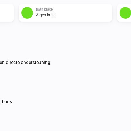
Bath place
Algea is
...
en directe ondersteuning.
itions