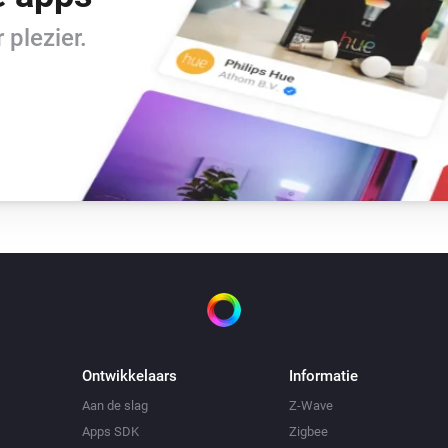
plezier.
Ontwikkelaars
Informatie
Aan de slag
Z-Wave
Apps SDK
Zigbee