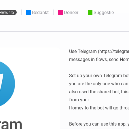
o en Homey Self-Hosted Server.
Bedankt
Doneer
Suggestie
ommunity
Homey Energy Dongle
aten voor jou.
teit uit met
Houd je energieverbruik thuis
tocollen.
live in de gaten.
Use Telegram (https://telegr
messages in flows, send Home
Set up your own Telegram bot. 
you are the only one who can
also used the shared bot; this
from your 

Homey to the bot will go thro
Before you can use this app, y