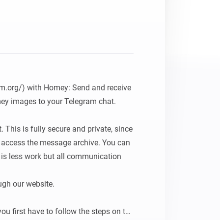
Homey Pro
Ethernet Adapter
Verbind Homey Pro met je
bekabelde netwerk.
am.org/) with Homey: Send and receive 
y images to your Telegram chat.

This is fully secure and private, since 
 access the message archive. You can 
 is less work but all communication 
ugh our website.

ou first have to follow the steps on the 