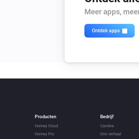
Meer apps, meer 
Ontdek apps
Producten
Bedrijf
Homey Cloud
Carrière
Homey Pro
Ons verhaal