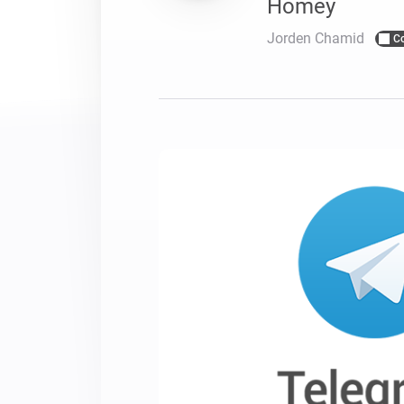
Homey
Voor Homey Cloud, Homey Pr
Best Buy Guides
Jorden Chamid
C
Homey Bridge
Vind de juiste slimme appar
Breid je connectivi
zes draadloze pro
Ontdek producten