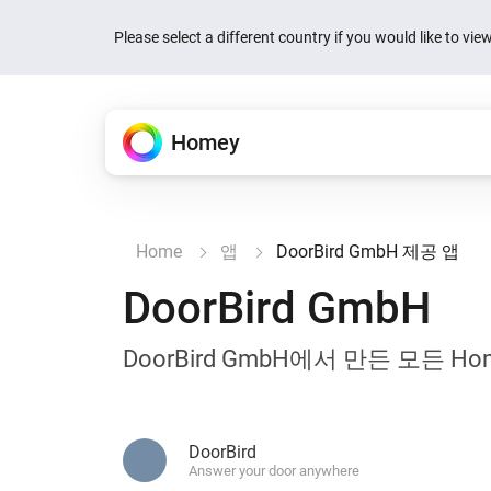
Please select a different country if you would like to vi
Homey
Homey Cloud
특징
앱
뉴스
지원
Home
앱
DoorBird GmbH 제공 앱
Homey의 특장점을 소개해드릴
Homey를 확장합니다.
어떻게 도와드릴까요?
누구나 쉽고 재미있게.
Quick actions are now
your devices
DoorBird GmbH
제품
Homey Pro
지식문서
Homey Cloud
1주 전 영어
앱 하나에서 모든 것을 제어할
공식 및 커뮤니티 앱
기사 및 리소스
무료로 시작.
허브 불필요.
Homey is now Matter 
DoorBird GmbH에서 만든 모든 Ho
Homey Pro mini
커뮤니티에 질문하기
2주 전 영어
Flow
공식 및 커뮤니티 앱을 살펴
다른 사람의 도움 받기
간단한 규칙으로 자동화할 수
Homey Energy Dongl
검색
Jackery’s SolarVaul
Energy
검색
2개월 전 영어
에너지 사용량을 추적해 지출
DoorBird
어요.
Answer your door anywhere