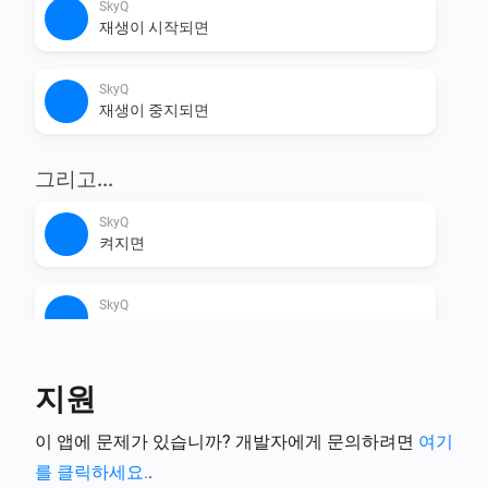
SkyQ
재생이 시작되면
SkyQ
재생이 중지되면
그리고...
SkyQ
켜지면
SkyQ
재생 중이면
지원
그러면...
SkyQ
이 앱에 문제가 있습니까? 개발자에게 문의하려면
여기
채널 하나 아래로
를 클릭하세요.
.