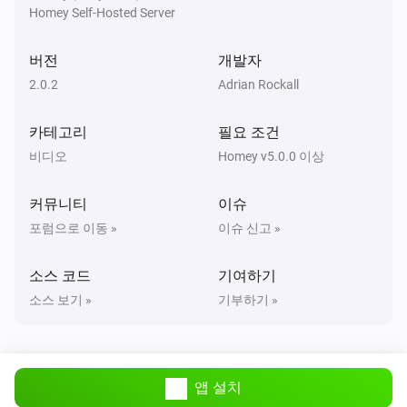
Homey Self-Hosted Server
SkyQ
재생/일시중지 상태 전환하기
버전
개발자
2.0.2
Adrian Rockall
SkyQ
Send these commands:
,
,
,
,
C1
C2
C3
C4
i
카테고리
필요 조건
,
,
,
,
,
C5
C6
C7
C8
C9
C10
비디오
Homey v5.0.0 이상
커뮤니티
이슈
포럼으로 이동 »
이슈 신고 »
소스 코드
기여하기
소스 보기 »
기부하기 »
앱 설치