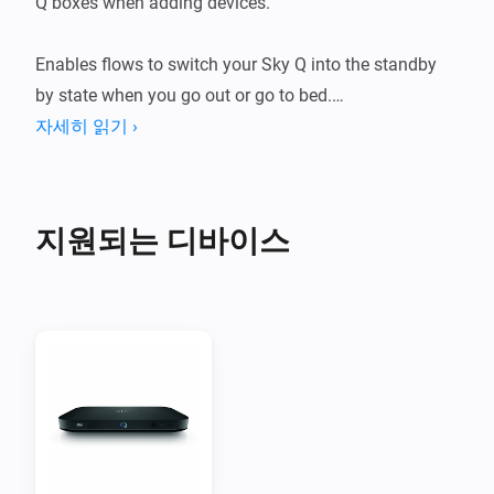
Q boxes when adding devices.

Enables flows to switch your Sky Q into the standby 
by state when you go out or go to bed.

자세히 읽기 ›
The feedback of the standby state along with the 
Switched on / off trigger (WHEN) cards means you 
can detect when the Sky Q box is turned on or put into 
지원되는 디바이스
standby with the remote control.

So you can now switch off your Homey compatible TV 
when you put the Sky Q box into standby or close the 
curtains and dim the lights when you turn it on.

You can also change the channel Up and Down with 