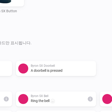
a number between 1 and 8. The
the manual that comes with t
 SX Button
4 melodies. Some chimes supp
bells.

* melodyId:

Contains the internal ID of th
number between 0 and 15. But 
 카드만 표시됩니다.
This number can be changed b
inside the push button.

Byron SX Doorbell
When the card is added to the a
A doorbell is pressed
send a signal to a Byron SX c
each category of chime. There 
available, which allows all 1
Byron SX Bell
exact models that are support
i
i
Ring the bell
...
the card that has the list of 