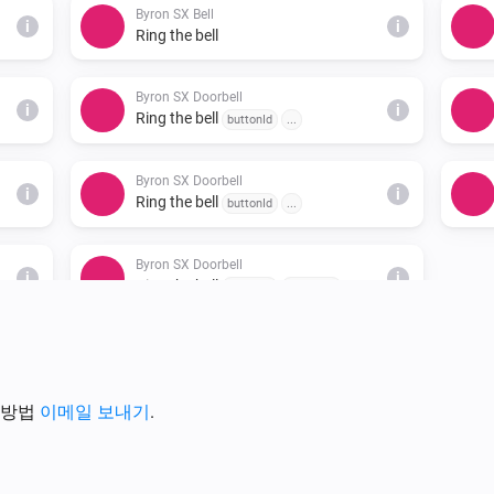
chime. This card takes a few 
Byron SX Bell
i
i
* buttonId:

Ring the bell
Contains the internal ID of the
chime. This is a number betwee
Byron SX Doorbell
i
i
Ring the bell
buttonId
...
same number as is sent by the
* melodyNr:

Byron SX Doorbell
Contains the melody that sho
i
i
Ring the bell
buttonId
...
select the melody from a drop
card, the list of melodies sho
Byron SX Doorbell
i
possible. This parameter is no
i
Ring the bell
buttonId
melodyId
one melody.

* melodyId:

Contains the melody that sho
select the melody by its intern
 방법
이메일 보내기
.
numbers are not equal to the