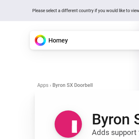
Please select a different country if you would like to vi
Homey
Homey Cloud
특징
앱
뉴스
지원
Homey의 특장점을 소개해드릴
Homey를 확장합니다.
어떻게 도와드릴까요?
누구나 쉽고 재미있게.
Quick actions are now
your devices
Apps
›
Byron SX Doorbell
제품
Homey Pro
지식문서
Homey Cloud
1주 전 영어
앱 하나에서 모든 것을 제어할
공식 및 커뮤니티 앱
기사 및 리소스
무료로 시작.
허브 불필요.
Homey is now Matter 
Homey Pro mini
커뮤니티에 질문하기
1주 전 영어
Flow
공식 및 커뮤니티 앱을 살펴
다른 사람의 도움 받기
간단한 규칙으로 자동화할 수
Byron 
Homey Energy Dongl
검색
Jackery’s SolarVaul
Energy
검색
2개월 전 영어
에너지 사용량을 추적해 지출
Adds support 
어요.