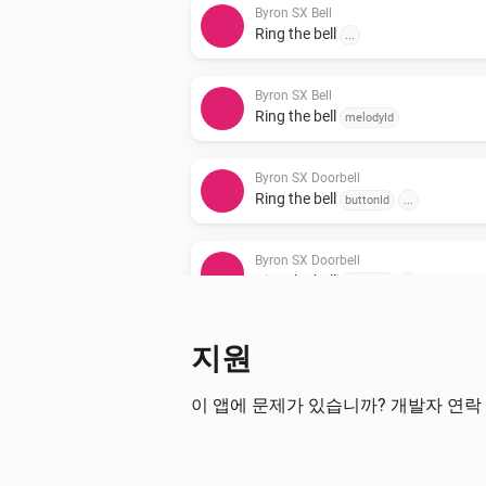
Byron SX Bell
Ring the bell
...
Byron SX Bell
Ring the bell
melodyId
Byron SX Doorbell
Ring the bell
buttonId
...
Byron SX Doorbell
Ring the bell
buttonId
...
지원
이 앱에 문제가 있습니까? 개발자 연락