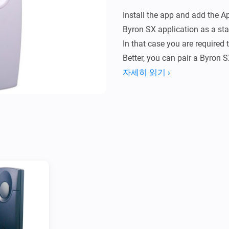
Install the app and add the Ap
Byron SX application as a start
In that case you are required to
Better, you can pair a Byron 
use these in a flow.

자세히 읽기 ›
When the card is added to the t
Byron SX push button being p
trigger:

* buttonId:

Contains the internal ID of the
number between 0 and 255. Th
push button once the battery i
* melodyNr:

Contains the melody number o