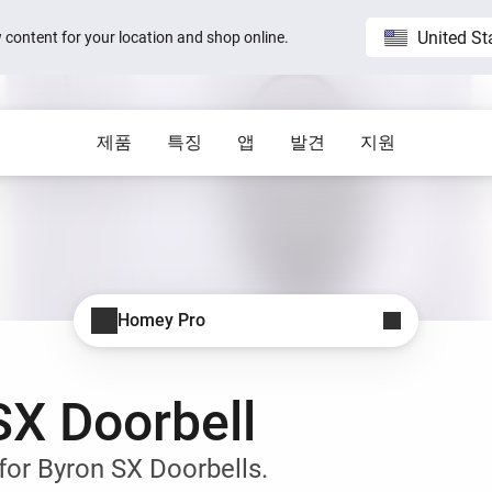
United St
ew content for your location and shop online.
제품
특징
앱
발견
지원
Homey Pro
블로그
Home
모두 표시
모두 표
게요.
세계에서 가장 진보한 스마트 홈 플랫
직접 
 visible on
Sam Feldt’s Amsterdam home wit
폼.
Homey
도움이 필요하십니까?
Homey Cloud
앱
Homey Stories
Homey Pro
 수 있어요.
도와드리겠습니다.
공식 앱
여러 브랜드와 서비스를 하나에 연결할 수
Homey Pro
있어요.
1.5 certified
The Homey Podcast #15
세계에서 가장 진보한 스마트
상태
Homey Self-Hosted Server
홈 허브를 살펴보세요.
Behind the Magic
Advanced Flow
보세요.
공식 및 커뮤니티 앱을 살펴보세요.
모든 시스템 운영 중
 있어요.
복잡한 자동화도 쉽게 만들 수 있죠.
SX Doorbell
Homey Pro mini
e connects to
The home that opens the door for
간편한 스마트 홈의 시작.
t 3
Peter
Insights
Homey Stories
을 줄일 수 있
제품을 시간 흐름에 따라 모니터링할 수 있
for Byron SX Doorbells.
어요.