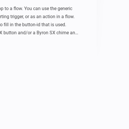
p to a flow. You can use the generic 
ing trigger, or as an action in a flow. 
 fill in the button-id that is used. 
SX button and/or a Byron SX chime and 
rigger section of a flow, it detects a 
ushed. 3 parameters are added to the 
 button that is pushed. This is a 
is number is assigned randomly to a 
s inserted.

f the melody that was chosen. This is 