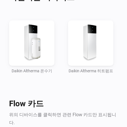
Please head over to the Homey Community Forum 
topic linked below for more information, How To's and 
support.

Daikin Altherma 온수기
Daikin Altherma 히트펌프
Flow 카드
위의 디바이스를 클릭하면 관련 Flow 카드만 표시됩니
다.