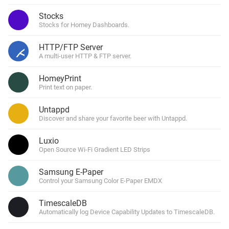
Stocks
Stocks for Homey Dashboards.
HTTP/FTP Server
A multi-user HTTP & FTP server.
HomeyPrint
Print text on paper.
Untappd
Discover and share your favorite beer with Untappd.
Luxio
Open Source Wi-Fi Gradient LED Strips
Samsung E-Paper
Control your Samsung Color E-Paper EMDX
TimescaleDB
Automatically log Device Capability Updates to TimescaleDB.