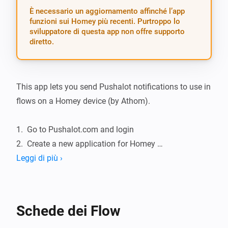
È necessario un aggiornamento affinché l’app
funzioni sui Homey più recenti. Purtroppo lo
sviluppatore di questa app non offre supporto
diretto.
This app lets you send Pushalot notifications to use in 
flows on a Homey device (by Athom).

1.  Go to Pushalot.com and login

2.  Create a new application for Homey 
https://pushalot.com/manager/authorizations

Leggi di più ›
3.  Grab your created application key

4.  Go to settings on your Homey, and under Pushalot 
Notifications fill in your application token and save.

Schede dei Flow