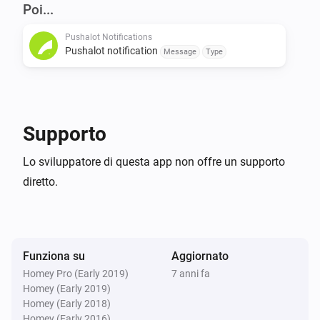
Donate

Poi...
Pushalot Notifications
If the Pushalot app is useful to you, buy me a beer!

Pushalot notification
Message
Type
[Paypal donate]

Changelog

Supporto
0.0.2

Lo sviluppatore di questa app non offre un supporto
diretto.
-   Added check to see if Message isn’t empty to fix app 
crash

-   Added Insight logging support
Funziona su
Aggiornato
Homey Pro (Early 2019)
7 anni fa
Homey (Early 2019)
Homey (Early 2018)
Homey (Early 2016)