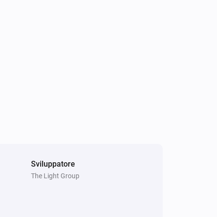
S24020
Disattivato
S24021
Disattivato
S24022 CCT
Disattivato
S24022 DIM
Disattivato
S24022 RGB
Disattivato
Sviluppatore
The Light Group
S24029
Disattivato