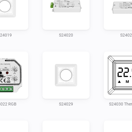
24019
S24020
S2402
4022 RGB
S24029
S24030 The