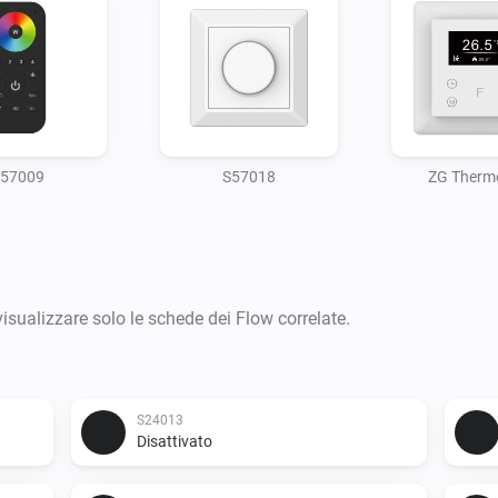
57009
S57018
ZG Therm
visualizzare solo le schede dei Flow correlate.
S24013
Disattivato