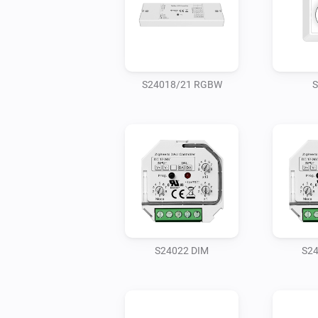
S24018/21 RGBW
S
S24022 DIM
S2