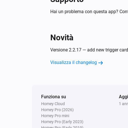
S24019
Il misuratore di potenza è cambiat
Hai un problema con questa app? Cont
S24020
L'intensità luminosa è cambiata
Novità
S24021
Versione 2.2.17 — add new trigger card
L'intensità luminosa è cambiata
Visualizza il changelog
S24022 CCT
L'intensità luminosa è cambiata
S24022 DIM
Funziona su
L'intensità luminosa è cambiata
Aggi
Homey Cloud
1 an
Homey Pro (2026)
S24022 RGB
Homey Pro mini
L'intensità luminosa è cambiata
Homey Pro (Early 2023)
Homey Pro (Early 2019)