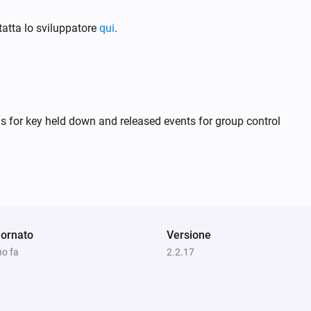
S24020
o
Attivato
atta lo sviluppatore
qui
.
S24021
Attivato
S24022 CCT
s for key held down and released events for group control
Attivato
S24022 DIM
Attivato
S24022 RGB
ornato
Attivato
Versione
no fa
2.2.17
S24029
Attivato