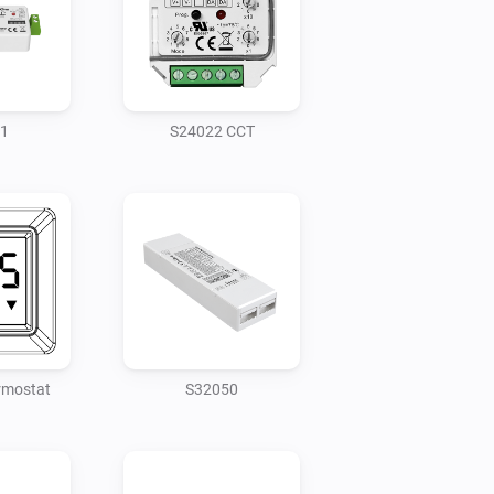
1
S24022 CCT
rmostat
S32050