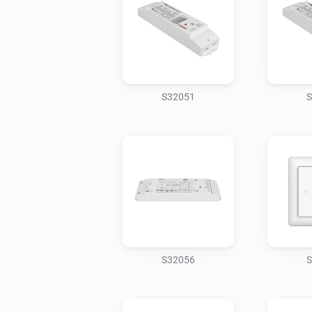
S32051
S
S32056
S