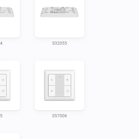
4
S32055
5
S57006