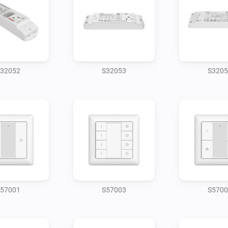
32052
S32053
S3205
57001
S57003
S5700