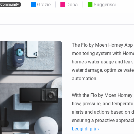
zzate.
Scegli o crea impostazioni predefinite per le
Grazie
Dona
Suggerisci
Community
luci.
igliori
 e Homey Self-Hosted Server.
mart home che fanno per te.
Adattatore Ethernet
Homey Pro
ività
otocolli.
Collegati alla rete Ethernet
cablata.
The Flo by Moen Homey App in
monitoring system with Homey,
home's water usage and leak d
water damage, optimize wate
automation.

With the Flo by Moen Homey A
flow, pressure, and temperatu
alerts and actions based on d
ensuring a proactive approach
up notifications if a potential
Leggi di più ›