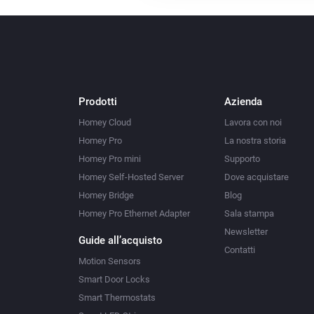
Prodotti
Azienda
Homey Cloud
Lavora con noi
Homey Pro
La nostra storia
Homey Pro mini
Supporto
Homey Self-Hosted Server
Dove acquistare
Homey Bridge
Blog
Homey Pro Ethernet Adapter
Sala stampa
Newsletter
Guide all’acquisto
Contatti
Motion Sensors
Smart Door Locks
Smart Thermostats