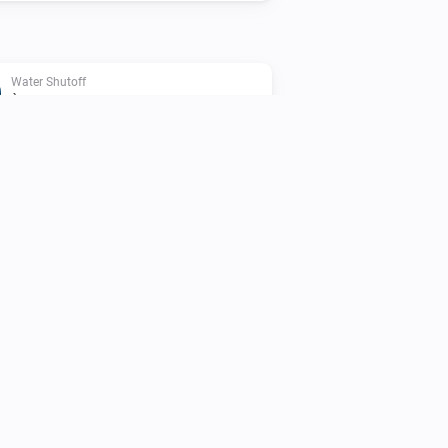
Water Shutoff
È connesso
Water Shutoff
i
Open