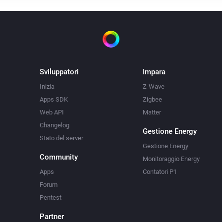
Sviluppatori
Impara
Inizia
Z-Wave
Apps SDK
Zigbee
Web API
Matter
Changelog
Gestione Energy
Stato del server
Gestione Energy
Community
Monitoraggio Energy
Apps
Contatori P1
Forum
Pentest
Partner