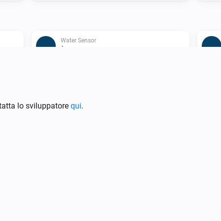
Water Sensor
È connesso
Water Shutoff
Is open
atta lo sviluppatore
qui
.
Water Shutoff
i
i
Close