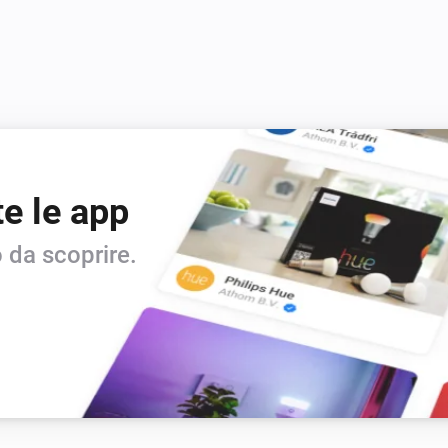
te le app
 da scoprire.