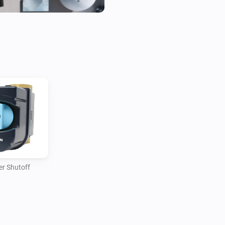
off the water supply when a cr
Homey flows that integrate wi
turning off appliances when w
Whether you're focused on pre
enhancing home safety, the 
manage your water system sma
r Shutoff