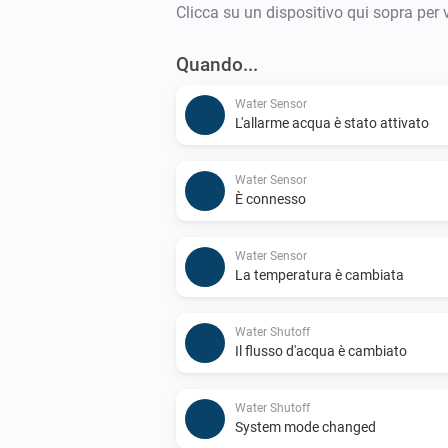
Clicca su un dispositivo qui sopra per 
Quando...
Water Sensor
L'allarme acqua è stato attivato
Water Sensor
È connesso
Water Sensor
La temperatura è cambiata
Water Shutoff
Il flusso d'acqua è cambiato
Water Shutoff
System mode changed