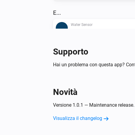
E...
Water Sensor
L'allarme acqua è acceso
Water Shutoff
Supporto
System mode is
mode
Hai un problema con questa app? Cont
Poi...
Water Shutoff
Novità
Set system mode to
mode
Versione 1.0.1 — Maintenance release.
Visualizza il changelog