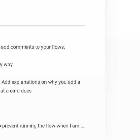
Adattatore Ethernet
Homey Pro
Collegati alla rete Ethernet
cablata.
 add comments to your flows.

y way

. Add explanations on why you add a 
at a card does

 prevent running the flow when I am 