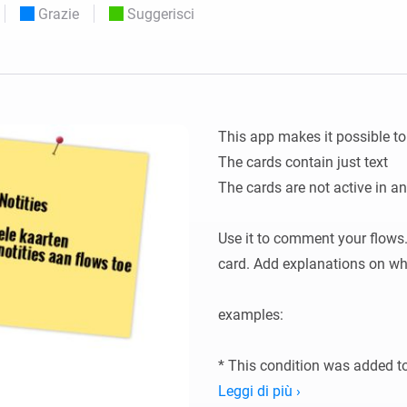
zzate.
Scegli o crea impostazioni predefinite per le
Grazie
Suggerisci
luci.
igliori
 e Homey Self-Hosted Server.
mart home che fanno per te.
Homey Energy Dongle
ività
Monitora il consumo
otocolli.
energetico della casa in
tempo reale.
This app makes it possible to
The cards contain just text

The cards are not active in an
Use it to comment your flows
card. Add explanations on wh
examples:

* This condition was added to
not at home

Leggi di più ›