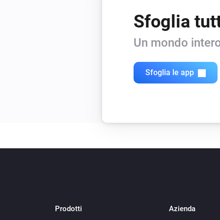
Sfoglia tut
Un mondo intero
Sfoglia le app
Prodotti
Azienda