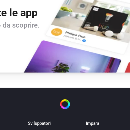
te le app
 da scoprire.
Sviluppatori
Impara