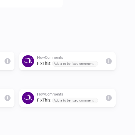
* This math.js calculation will
Chromecast cannot deal with m
FlowComments
i
i
FixThis:
Add a to be fixed comment...
FlowComments
i
i
FixThis:
Add a to be fixed comment...