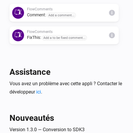
FlowComments
i
Comment:
Add a comment...
FlowComments
i
FixThis:
Add a to be fixed comment...
Assistance
Vous avez un problème avec cette appli ? Contacter le
développeur
ici
.
Nouveautés
Version 1.3.0 — Conversion to SDK3