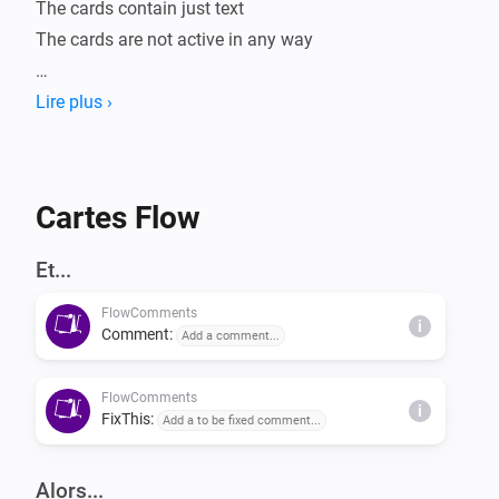
The cards contain just text

The cards are not active in any way

Use it to comment your flows. Add explanations on 
Lire plus ›
why you add a card. Add explanations on what a card 
does

Cartes Flow
examples:

Et...
* This condition was added to prevent running the 
FlowComments
flow when I am not at home

i
Comment:
Add a comment...
* This math.js calculation will round the value to 2 
digits. Chromecast cannot deal with multiple digits 
FlowComments
i
after the comma. 

FixThis:
Add a to be fixed comment...
Alors...