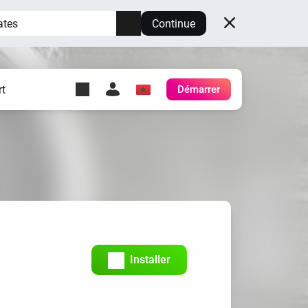
ates
Continue
t
Démarrer
y Self-Hosted Server
es
ez votre propre Homey.
h
Self-Hosted Server
Exécutez Homey sur votre
matériel.
Installer