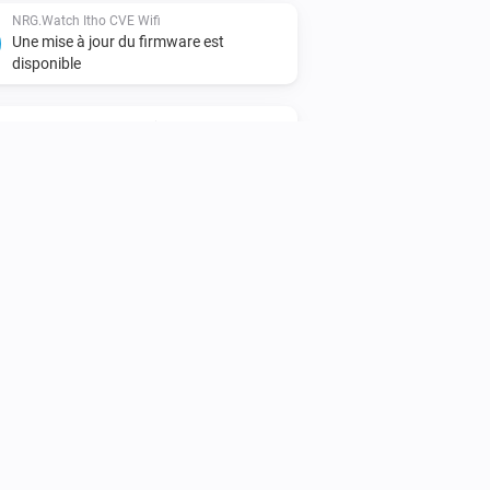
NRG.Watch Itho CVE Wifi
Une mise à jour du firmware est
disponible
NRG.Watch Itho WPU Wifi
L'appareil est de nouveau en ligne
NRG.Watch Itho WPU Wifi
Une mise à jour du firmware est
disponible
NRG.Watch Itho WTW Wifi
La vitesse de ventilation a changé
NRG.Watch Itho WTW Wifi
Le mode de ventilation a changé à
[[mode]]
NRG.Watch Itho WTW Wifi