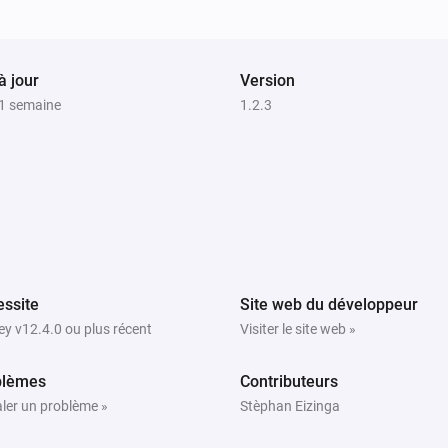
NRG.Watch Itho WTW Wifi
L'appareil est de nouveau en ligne
à jour
Version
NRG.Watch Itho WTW Wifi
a 1 semaine
1.2.3
La température change plus vite que
%
°C/min
Vitesse minimale (°C/min)
ssite
Site web du développeur
NRG.Watch Itho WTW Wifi
y v12.4.0 ou plus récent
Visiter le site web »
Le mode de ventilation est
...
blèmes
Contributeurs
ler un problème »
Stèphan Eizinga
NRG.Watch Itho CVE Wifi