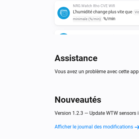
NRG.Watch Itho CVE Wifi
L'humidité change plus vite que
Vi
%/min
minimale (%/min)
NRG.Watch Itho WPU Wifi
La température a changé
Assistance
NRG.Watch Itho WPU Wifi
La température a changé à
[[temperature]] °C
Vous avez un problème avec cette appl
NRG.Watch Itho WPU Wifi
Le code d'erreur a changé
Nouveautés
NRG.Watch Itho WTW Wifi
Version 1.2.3 — Update WTW sensors 
La température a changé
Afficher le journal des modifications