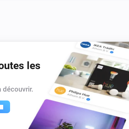
Définir la vitesse de ventilation sur
..
%
NRG.Watch Itho WPU Wifi
Définir la température extérieure à
itesse
°C
Température (°C)
NRG.Watch Itho WTW Wifi
Définir le mode de ventilation à
%
Mode
outes les
 découvrir.