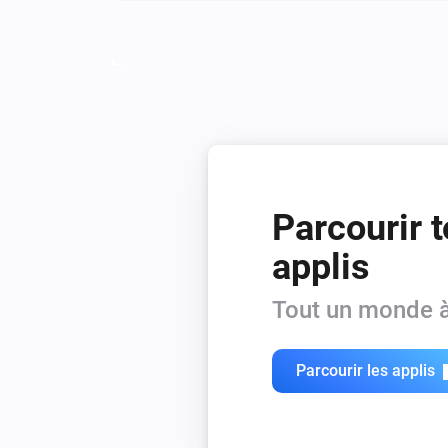
Définir le mode de ventilation sur
.
NRG.Watch Itho CVE Wifi
Définir la vitesse du ventilateur à
V
(0-1)
NRG.Watch Itho WTW Wifi
Définir la vitesse de ventilation sur
Parcourir t
applis
Tout un monde à
Parcourir les applis