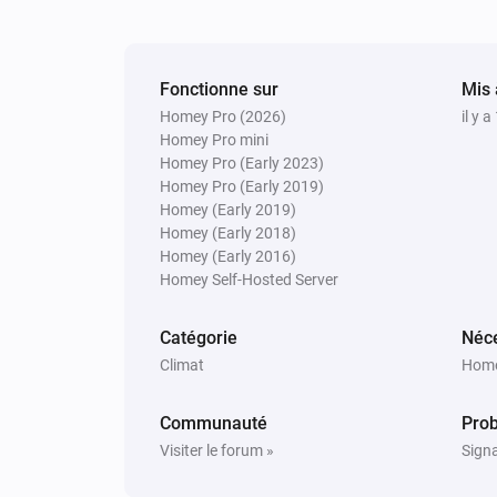
NRG.Watch Itho WTW Wifi
L'appareil est hors ligne
Fonctionne sur
Mis 
NRG.Watch Itho WTW Wifi
Homey Pro (2026)
il y 
L'humidité a changé à [[humidity]] 
Homey Pro mini
Homey Pro (Early 2023)
Homey Pro (Early 2019)
NRG.Watch Itho WTW Wifi
Homey (Early 2019)
Une mise à jour du firmware est
Homey (Early 2018)
disponible
Homey (Early 2016)
Homey Self-Hosted Server
Et...
Catégorie
Néce
NRG.Watch Itho CVE Wifi
Climat
Home
Le mode de ventilation est
...
Communauté
Pro
Alors...
Visiter le forum »
Signa
NRG.Watch Itho CVE Wifi