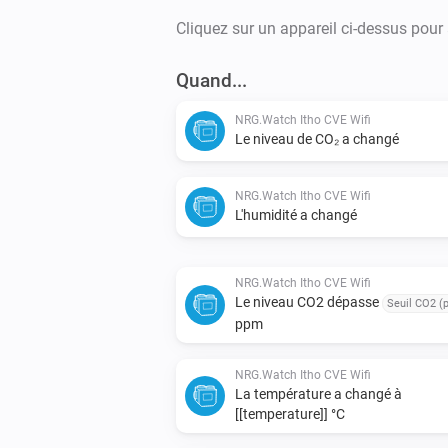
Cliquez sur un appareil ci-dessus pour
Quand...
NRG.Watch Itho CVE Wifi
Le niveau de CO₂ a changé
NRG.Watch Itho CVE Wifi
L'humidité a changé
NRG.Watch Itho CVE Wifi
Le niveau CO2 dépasse
Seuil CO2 (
ppm
NRG.Watch Itho CVE Wifi
La température a changé à
[[temperature]] °C