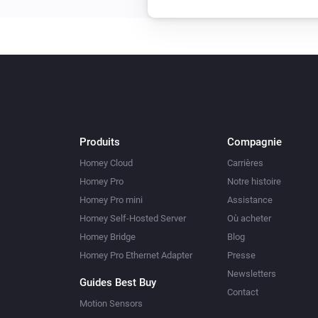
Produits
Compagnie
Homey Cloud
Carrières
Homey Pro
Notre histoire
Homey Pro mini
Assistance
Homey Self-Hosted Server
Où acheter
Homey Bridge
Blog
Homey Pro Ethernet Adapter
Presse
Newsletters
Guides Best Buy
Contact
Motion Sensors