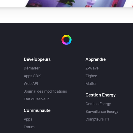
Développeurs
Apprendre
Démarrer
Z-Wave
Apps SDK
Zigbee
Web API
Matter
Journal des modifications
Gestion Energy
État du serveur
Gestion Energy
Communauté
Surveillance Energy
Apps
Compteurs P1
Forum