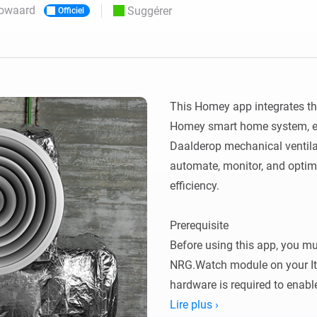
owaard
Suggérer
Officiel
Moods
commandés
d personnalisés.
Choisissez ou créez des préréglages de
o et Homey Self-Hosted Server.
lumière.
domotiques pour vous.
Homey Pro
Ethernet Adapter
tivité sans
tocoles.
Connectez-vous à votre
réseau Ethernet câblé.
This Homey app integrates t
Homey smart home system, ena
Daalderop mechanical ventilat
automate, monitor, and optimi
efficiency.

Prerequisite

Before using this app, you mu
NRG.Watch module on your Itho
hardware is required to enab
ventilation system and Home
Lire plus ›