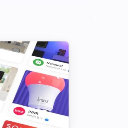
Définir le mode de ventilation à
Mode
NRG.Watch Itho WTW Wifi
Définir le mode de ventilation sur
...
NRG.Watch Itho WTW Wifi
Définir la vitesse du ventilateur à
Vitesse
(0-1)