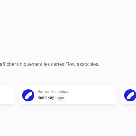
pair - New “Set channel” card 
number above 9

VERSION 0.1.2: - Fixed Power 
VERSION 0.1.1: - Fixed: Now c
VERSION 0.1.0: - First release
 afficher uniquement les cartes Flow associées.
Horizon Settopbox
Send key
input