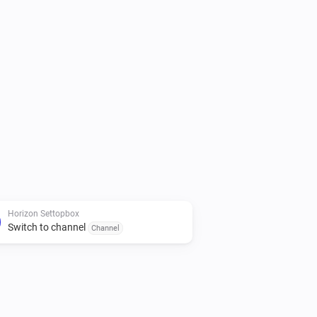
which makes it easier to set a channel 
toggle action card

orrectly closes connection

Horizon Settopbox
Switch to channel
Channel