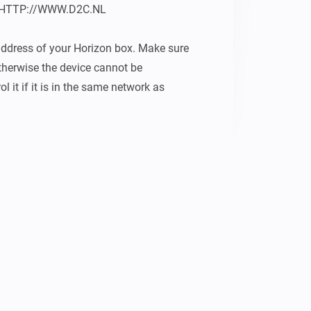
 HTTP://WWW.D2C.NL

-address of your Horizon box. Make sure 
otherwise the device cannot be 
l it if it is in the same network as 
to use in your flows: - Toggle power - 
 no responsibility for any damages 
hat caused the app to crash after first 