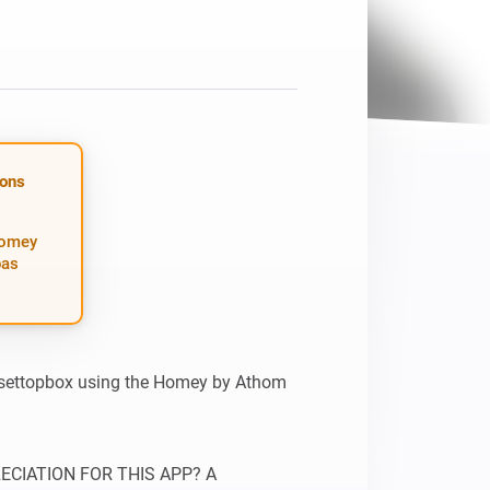
Homey Pro
Ethernet Adapter
Connectez-vous à votre
réseau Ethernet câblé.
ions
Homey
pas
 settopbox using the Homey by Athom 
IATION FOR THIS APP? A 