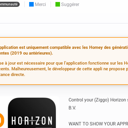
Merci
Suggérer
ommunauté
Moods
commandés
d personnalisés.
Choisissez ou créez des préréglages de
o et Homey Self-Hosted Server.
lumière.
domotiques pour vous.
Homey Energy Dongle
tivité sans
Surveillez la consommation
tocoles.
d’énergie de votre maison en
temps réel.
pplication est uniquement compatible avec les Homey des générat
ntes (2019 ou antérieures).
e à jour est nécessaire pour que l’application fonctionne sur les 
cents. Malheureusement, le développeur de cette appli ne propose 
tance directe.
Control your (Ziggo) Horizon
B.V.

WANT TO SHOW YOUR APPREC