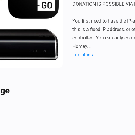
DONATION IS POSSIBLE VIA
You first need to have the IP
this is a fixed IP address, or 
controlled. You can only contro
Homey.

Lire plus ›
Enables the following actions 
Send key

rge
Use at your own risk, I accept
caused by using this script.

CHANGELOG

VERSION 0.1.3: - Fixed a bug t