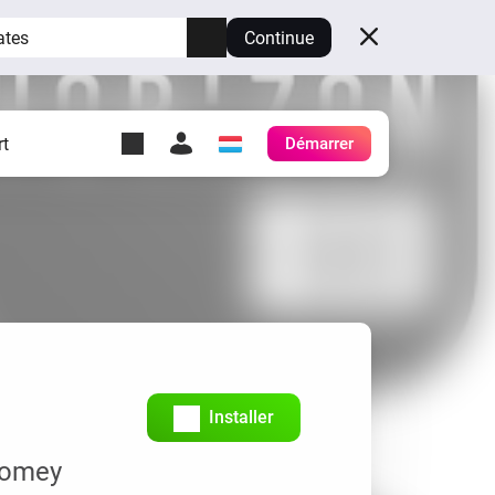
ates
Continue
t
Démarrer
y Self-Hosted Server
es
ez votre propre Homey.
h
Self-Hosted Server
Exécutez Homey sur votre
matériel.
Installer
 Homey