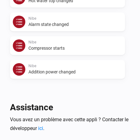
Hot water top changed
Nibe
Alarm state changed
Nibe
Compressor starts
Nibe
Addition power changed
Alors...
Nibe
Assistance
Start temporary lux
...
Vous avez un problème avec cette appli ? Contacter le
développeur
Nibe
ici
.
Start a ventilation boost
...