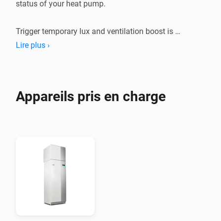
status of your heat pump.

Trigger temporary lux and ventilation boost is 
supported but requires a Nibe uplink premium 
Lire plus ›
Appareils pris en charge