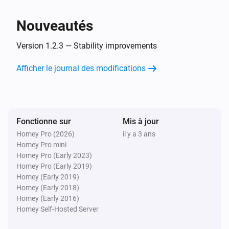
Nibe
Nouveautés
Set temperature setting
Select one climate
system
Name of thermostat
°C (target temp)
°C
Version 1.2.3 — Stability improvements
(measured temp)
Nibe
Afficher le journal des modifications
Set a smart home mode
...
Fonctionne sur
Mis à jour
Homey Pro (2026)
il y a 3 ans
Homey Pro mini
Homey Pro (Early 2023)
Homey Pro (Early 2019)
Homey (Early 2019)
Homey (Early 2018)
Homey (Early 2016)
Homey Self-Hosted Server