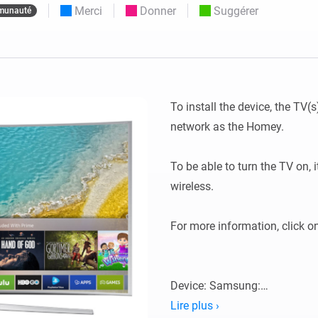
Merci
Donner
Suggérer
munauté
Moods
commandés
d personnalisés.
Choisissez ou créez des préréglages de
o et Homey Self-Hosted Server.
lumière.
domotiques pour vous.
Homey Energy Dongle
tivité sans
Surveillez la consommation
tocoles.
d’énergie de votre maison en
temps réel.
To install the device, the TV
network as the Homey.

To be able to turn the TV on,
wireless.

For more information, click o
Device: Samsung:

Lire plus ›