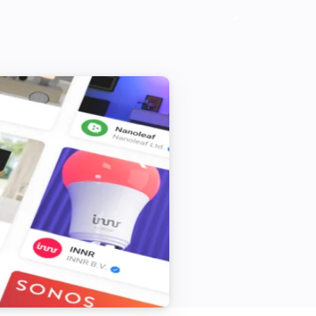
Samsung (encrypted)
Send key
Search for key...
Samsung (legacy)
Activer
Samsung (legacy)
Augmenter le son
Samsung (legacy)
Une châine vers le bas
Samsung (legacy)
Activer ou désactiver le son coupé
Samsung (legacy)
Send list of keys
List of keys