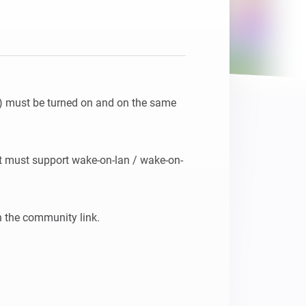
Homey Pro
Ethernet Adapter
Connectez-vous à votre
réseau Ethernet câblé.
(s) must be turned on and on the same 
 it must support wake-on-lan / wake-on-
n the community link.
