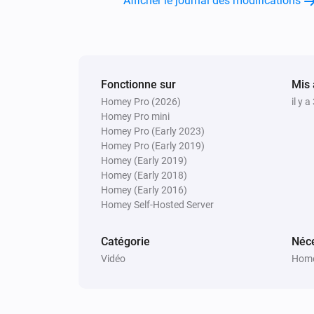
Afficher le journal des modifications
Close app
Search for app...
Samsung
Send list of keys
List of keys
Fonctionne sur
Mis 
Samsung
Homey Pro (2026)
il y 
Launch video
Provide the YouTube vid
Homey Pro mini
on YouTube
id
Homey Pro (Early 2023)
Homey Pro (Early 2019)
Homey (Early 2019)
Samsung (encrypted)
Alterner activé ou désactivé
Homey (Early 2018)
Homey (Early 2016)
Homey Self-Hosted Server
Samsung (encrypted)
Baisser le son
Catégorie
Néce
Vidéo
Home
Samsung (encrypted)
Réactiver le son