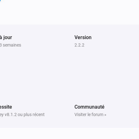
Launch app
Search for app...
Samsung
i
Set input source to
Input source...
à jour
Version
Samsung (encrypted)
a 3 semaines
2.2.2
eo
Activer
i
Samsung (encrypted)
Augmenter le son
Samsung (encrypted)
Une châine vers le bas
ssite
Communauté
y v8.1.2 ou plus récent
Visiter le forum »
Samsung (encrypted)
Activer ou désactiver le son coupé