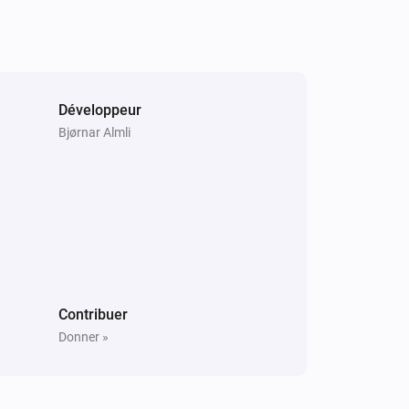
Send key
Search for key...
Samsung
i
Set power state to
Power state
Développeur
Samsung (encrypted)
Bjørnar Almli
Désactiver
Samsung (encrypted)
Une chaîne vers le haut
Samsung (encrypted)
Mettre le volume en sourdine
Contribuer
Donner »
Samsung (encrypted)
Change channel to
Channel