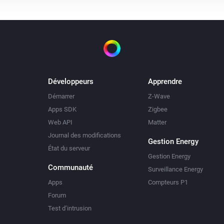
Développeurs
Apprendre
Démarrer
Z-Wave
Apps SDK
Zigbee
Web API
Matter
Journal des modifications
Gestion Energy
État du serveur
Gestion Energy
Communauté
Surveillance Energy
Apps
Compteurs P1
Forum
Test d’intrusion