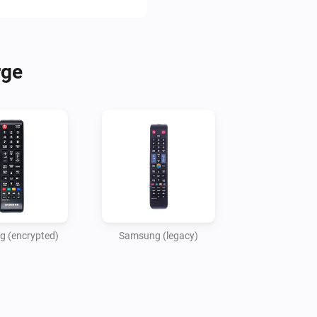
For newer TVs, that respond 
Device: Samsung (encrypted):
rge
For H, HU, J, JU and JS mode
to http://TV-IP-ADDRESS:800
Device: Samsung (legacy):

For TVs from 2013 or before, 
 (encrypted)
Samsung (legacy)
Disclaimer:

Use at your own risk. I accept
caused by using this app.
