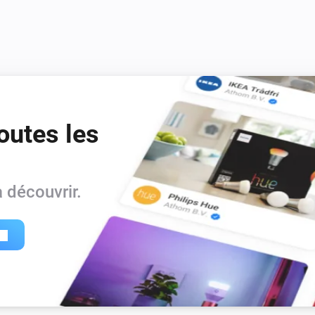
Samsung (encrypted)
i
i
Launch app
Search for app...
Samsung (encrypted)
Launch video
Provide the YouTube video
i
on YouTube
id
outes les
Samsung (legacy)
Alterner activé ou désactivé
Samsung (legacy)
 découvrir.
Baisser le son
Samsung (legacy)
Réactiver le son
Samsung (legacy)
Send key
Search for key...