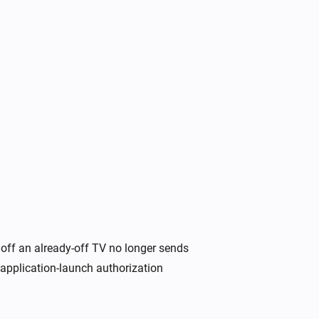
Samsung
Alterner activé ou désactivé
Samsung
Baisser le son
Samsung
Réactiver le son
off an already-off TV no longer sends
Samsung
Change channel to
application-launch authorization
Channel
Samsung