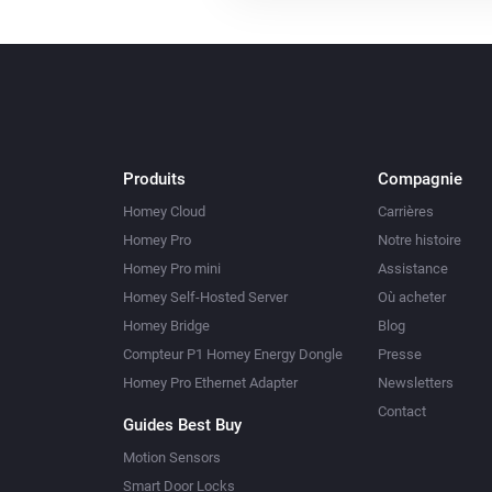
Produits
Compagnie
Homey Cloud
Carrières
Homey Pro
Notre histoire
Homey Pro mini
Assistance
Homey Self-Hosted Server
Où acheter
Homey Bridge
Blog
Compteur P1 Homey Energy Dongle
Presse
Homey Pro Ethernet Adapter
Newsletters
Contact
Guides Best Buy
Motion Sensors
Smart Door Locks