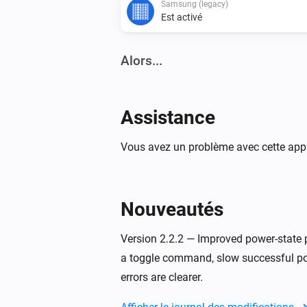
Samsung (legacy)
Est activé
Alors...
Samsung
Activer
Assistance
Samsung
Vous avez un problème avec cette appli
Augmenter le son
Samsung
Nouveautés
Une châine vers le bas
Version 2.2.2 — Improved power-state 
Samsung
a toggle command, slow successful po
Activer ou désactiver le son coupé
errors are clearer.
Samsung