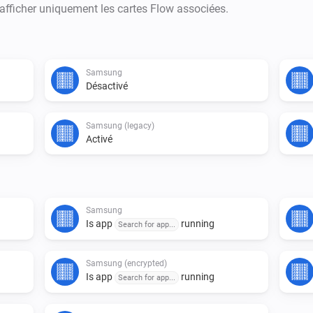
 afficher uniquement les cartes Flow associées.
Some TVs use a different type 
Samsung
Désactivé
Samsung (legacy)
Activé
Samsung
Is app
running
Search for app...
Samsung (encrypted)
Is app
running
Search for app...