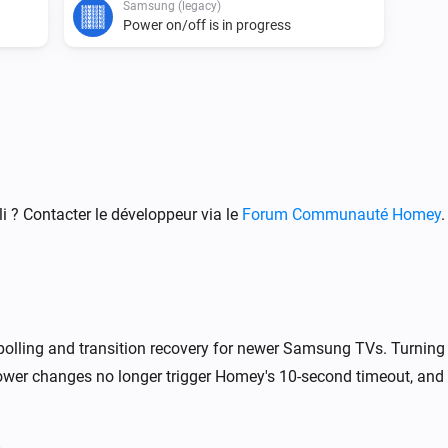
Samsung (legacy)
Power on/off is in progress
Samsung
Désactiver
Samsung
 ? Contacter le développeur via le
Forum Communauté Homey
.
Une chaîne vers le haut
Samsung
Mettre le volume en sourdine
polling and transition recovery for newer Samsung TVs. Turning 
Samsung
i
Launch browser on
wer changes no longer trigger Homey's 10-second timeout, and 
URL
Samsung
i
i