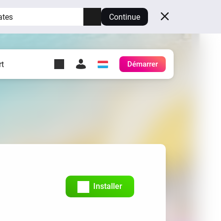
ates
Continue
t
Démarrer
y Self-Hosted Server
es
ez votre propre Homey.
h
Self-Hosted Server
Exécutez Homey sur votre
matériel.
Installer