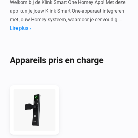
Welkom bij de Klink Smart One Homey App! Met deze 
app kun je jouw Klink Smart One-apparaat integreren 
met jouw Homey-systeem, waardoor je eenvoudig 
jouw slimme apparaten kunt bedienen en 
Lire plus ›
automatiseren vanuit één centrale hub.

Koppelen van Klink Smart One met Homey

Appareils pris en charge
1. Zorg ervoor dat jouw Klink Smart One-apparaat is 
geïnstalleerd en verbonden is met de Klink Smart Hub.

2. Open de Homey-app op jouw mobiele apparaat.

3. Ga naar het tabblad 'Apparaten'.

4. Tik op het pluspictogram om een nieuw apparaat 
toe te voegen.

5. Zoek naar "Klink Smart One" en selecteer het.

6. Volg de instructies in de app om jouw Klink Smart 