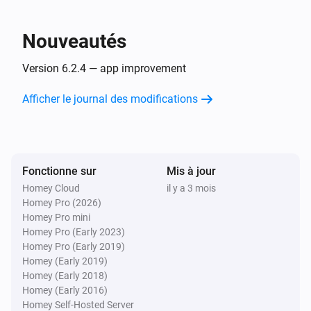
Service is
Service
Nouveautés
P2000
Sort upscaling is
Select type of upscaling
Version 6.2.4 — app improvement
Afficher le journal des modifications
P2000
Street is
Street
Alors...
Fonctionne sur
Mis à jour
P2000
Homey Cloud
il y a 3 mois
i
Send message to P2000 widgets
Homey Pro (2026)
Homey Pro mini
Homey Pro (Early 2023)
Homey Pro (Early 2019)
Homey (Early 2019)
Homey (Early 2018)
Homey (Early 2016)
Homey Self-Hosted Server