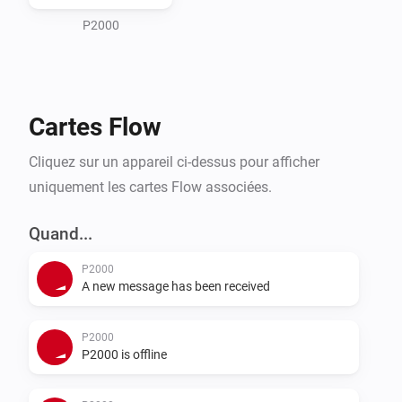
P2000
⚙️ To use this app, you need to create a new device 
and create a flow. For using Image tag of incident 
location, please create a Google Maps Static Apikey) 
Cartes Flow
and place it in the device settings.

Cliquez sur un appareil ci-dessus pour afficher
💬 Supported languages:

uniquement les cartes Flow associées.
🇺🇸 English

🇳🇱 Dutch

Quand...
🇵🇱 Polish

P2000
A new message has been received
P2000
P2000 is offline