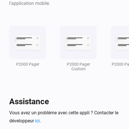
Select type of upscaling
l’application mobile.
P2000
Prio is
Select prio
P2000
Province is
Province
P2000
P2000 Pager
P2000 Pager
P2000 Pa
is Region
and Service
Region
Service
Custom
P2000
Region is
Select Region
Assistance
P2000
City is
Residence
Vous avez un problème avec cette appli ? Contacter le
développeur
ici
.
P2000