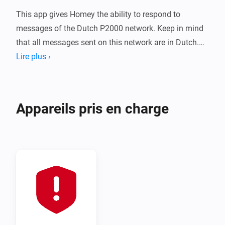
This app gives Homey the ability to respond to 
messages of the Dutch P2000 network. Keep in mind 
that all messages sent on this network are in Dutch.

Lire plus ›
Currently has support for:

💬 Realtime notifications with a short and/or long 
messages

Appareils pris en charge
💬 Tokens: Message (long notification), P2000 (short 
message), Category, Service, Town, Street, Province, 
Prio, Region

🔎 Search abilities with condition cards (capcode, 
province, town, region, street, service, Prio type, 
category More filtering by adding more devices or 
using the conditions cards

🗺️ Image tag of incident location
