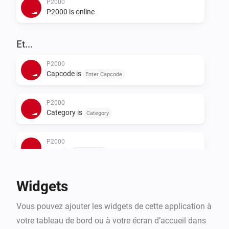
P2000
P2000 is online
Et...
P2000
Capcode is
Enter Capcode
P2000
Category is
Category
P2000
GRIP is
Select GRIP
P2000
Widgets
Number of groups is
Select number of group
Vous pouvez ajouter les widgets de cette application à
votre tableau de bord ou à votre écran d’accueil dans
P2000
There is a
present