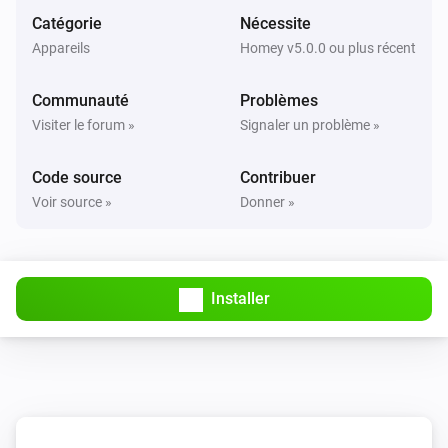
Catégorie
Nécessite
Appareils
Homey v5.0.0 ou plus récent
Fridge
La température cible a été modifiée
Communauté
Problèmes
Visiter le forum »
Signaler un problème »
Fridge
Failure Message Updated
Code source
Contribuer
Voir source »
Donner »
Fridge
Status Updated
Fridge Freezer Combi
Installer
La température cible a été modifiée
Fridge Freezer Combi
Failure Message Updated
Fridge Freezer Combi