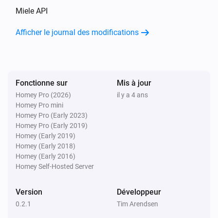
Miele API
Dryer
Afficher le journal des modifications
Remaining Time Updated
Dryer
Failure Message Updated
Fonctionne sur
Mis à jour
Homey Pro (2026)
il y a 4 ans
Dryer
Homey Pro mini
Status Updated
Homey Pro (Early 2023)
Homey Pro (Early 2019)
Freezer
Homey (Early 2019)
La température cible a été modifiée
Homey (Early 2018)
Homey (Early 2016)
Homey Self-Hosted Server
Freezer
Failure Message Updated
Version
Développeur
0.2.1
Tim Arendsen
Freezer
Status Updated