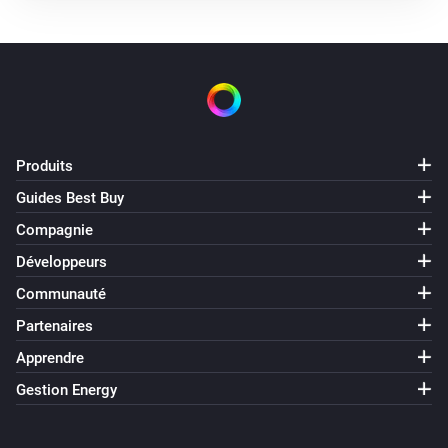
Status Updated
Microwave Oven
La température cible a été modifiée
Microwave Oven
Produits
Elapsed Time Updated
Guides Best Buy
Microwave Oven
Compagnie
Program Updated
Développeurs
Communauté
Microwave Oven
Remaining Time Updated
Partenaires
Apprendre
Microwave Oven
Gestion Energy
Failure Message Updated