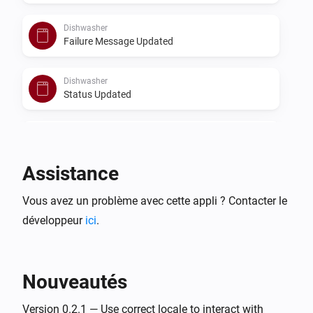
Dishwasher
Failure Message Updated
Dishwasher
Status Updated
Dryer
Drying Step Updated
Assistance
Dryer
Vous avez un problème avec cette appli ? Contacter le
Eco Feedback Updated
développeur
ici
.
Dryer
Elapsed Time Updated
Nouveautés
Dryer
Program Updated
Version 0.2.1 — Use correct locale to interact with