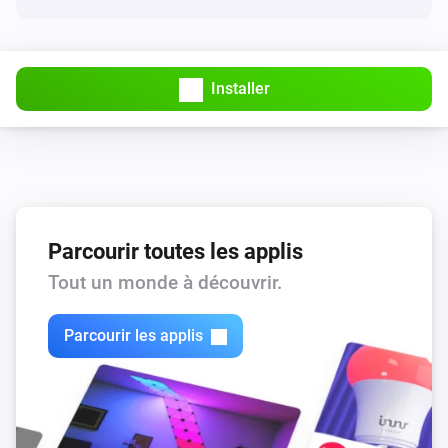
Ubiquiti UniFi Network
Connexion WAN rétablie
Installer
Et...
Client câblé
Est activé
Client câblé
Parcourir toutes les applis
Blocked
Tout un monde à découvrir.
Client Wifi
Blocked
Parcourir les applis
Client Wifi
Connecté