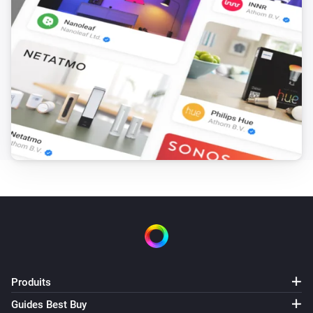
Client Wifi
Connected with
Point d'accès
Commutateur réseau
Est activé
Ubiquiti UniFi Network
Guests connected
Alors...
Client câblé
Activer
Client câblé
Désactiver
Produits
Guides Best Buy
Client câblé