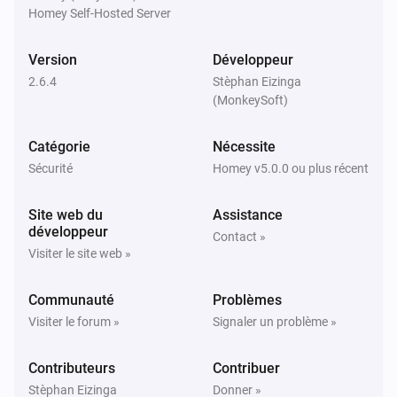
Homey Self-Hosted Server
Ubiquiti UniFi Network
Connexion Wi-Fi perdue
Version
Développeur
2.6.4
Stèphan Eizinga
Ubiquiti UniFi Network
i
(MonkeySoft)
Premier appareil connecté à
Point d'accès
Catégorie
Nécessite
Ubiquiti UniFi Network
Sécurité
Homey v5.0.0 ou plus récent
Premier appareil connecté
Site web du
Assistance
Ubiquiti UniFi Network
développeur
i
Contact »
Dernier appareil déconnecté à
Point d'accès
Visiter le site web »
Ubiquiti UniFi Network
Communauté
Problèmes
Dernier appareil déconnecté
Visiter le forum »
Signaler un problème »
Ubiquiti UniFi Network
Contributeurs
Contribuer
Connexion WAN perdue
Stèphan Eizinga
Donner »