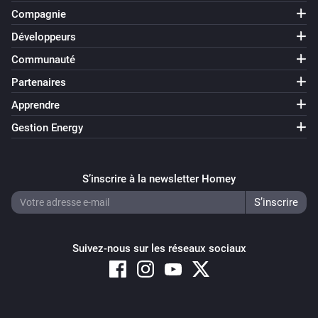
Alterner activé ou désactivé
Compagnie
Développeurs
Client câblé
Communauté
Bloquer le client
Partenaires
Client câblé
Apprendre
Débloquer le client
Gestion Energy
Client Wifi
Bloquer le client
S’inscrire à la newsletter Homey
Client Wifi
Débloquer le client
Suivez-nous sur les réseaux sociaux
Commutateur réseau
Activer
Commutateur réseau