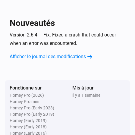
Commutateur réseau
Activé
Nouveautés
Commutateur réseau
Désactivé
Version 2.6.4 — Fix: Fixed a crash that could occur
when an error was encountered.
Point d'accès
Afficher le journal des modifications
Nombre de clients modifié
Point d'accès
Le point d'accès est en ligne
Fonctionne sur
Mis à jour
Homey Pro (2026)
il y a 1 semaine
Point d'accès
Homey Pro mini
Le point d'accès est hors ligne
Homey Pro (Early 2023)
Homey Pro (Early 2019)
Ubiquiti UniFi Network
Homey (Early 2019)
Appareil connecté
Homey (Early 2018)
Homey (Early 2016)