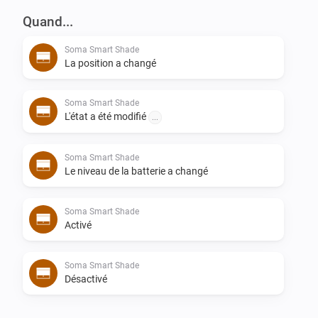
You can also Subscribe to a Topic and move 
Quand...
SomaShades to a value.

Soma Smart Shade
La position a changé
    - SomaShades/+/REVECIVE/value (where RECEIVE 
can be configured on settings)

Soma Smart Shade
L'état a été modifié
...
Soma Smart Shade
Le niveau de la batterie a changé
Soma Smart Shade
Activé
Soma Smart Shade
Désactivé