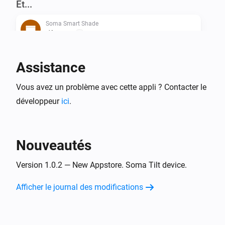
Et...
Soma Smart Shade
L'état est
...
Soma Smart Shade
Assistance
Est activé
Vous avez un problème avec cette appli ? Contacter le
développeur
ici
.
Soma Smart Shade
Est ouvert
Alors...
Nouveautés
Soma Smart Shade
Version 1.0.2 — New Appstore. Soma Tilt device.
i
Mettre la position sur
%
Afficher le journal des modifications
Soma Smart Shade
Définir l'état
...