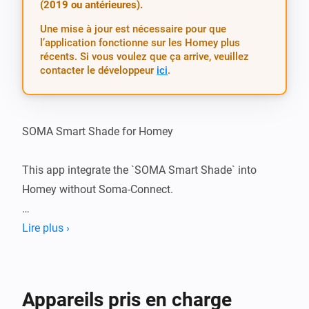
(2019 ou antérieures).
Une mise à jour est nécessaire pour que
l’application fonctionne sur les Homey plus
récents. Si vous voulez que ça arrive, veuillez
contacter le développeur
ici
.
SOMA Smart Shade for Homey

This app integrate the `SOMA Smart Shade` into 
Homey without Soma-Connect.

Works with Soma Shades and Soma Tilt

Lire plus ›
Notes: 

This app does not need Soma-Connect Hub. It uses 
Appareils pris en charge
BLUETTOOTH to connecto to Shades.
