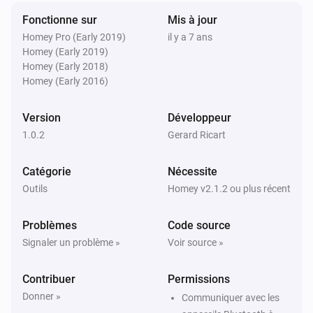
Fonctionne sur
Soma Smart Shade
Mis à jour
Activer
Homey Pro (Early 2019)
il y a 7 ans
Homey (Early 2019)
Homey (Early 2018)
Soma Smart Shade
Homey (Early 2016)
Désactiver
Version
Développeur
Soma Smart Shade
1.0.2
Gerard Ricart
Alterner activé ou désactivé
Catégorie
Nécessite
Soma Smart Shade
Outils
Homey v2.1.2 ou plus récent
Ouvrir le rideau ou le store
Problèmes
Code source
Soma Smart Shade
Signaler un problème »
Voir source »
Fermer le rideau ou le store
Contribuer
Permissions
Donner »
Communiquer avec les