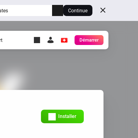
ates
Continue
t
Démarrer
y Self-Hosted Server
es
ez votre propre Homey.
h
Self-Hosted Server
Exécutez Homey sur votre
matériel.
Installer