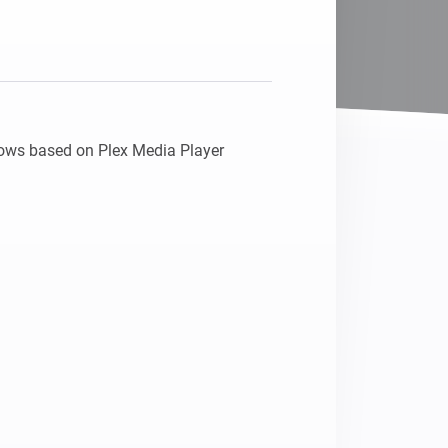
Homey Pro
Ethernet Adapter
Connectez-vous à votre
réseau Ethernet câblé.
 flows based on Plex Media Player 