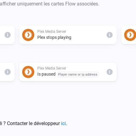
 afficher uniquement les cartes Flow associées.
Plex Media Server
i
i
Plex stops playing
Plex Media Server
i
i
Is paused
Player name or ip address
i ? Contacter le développeur
ici
.