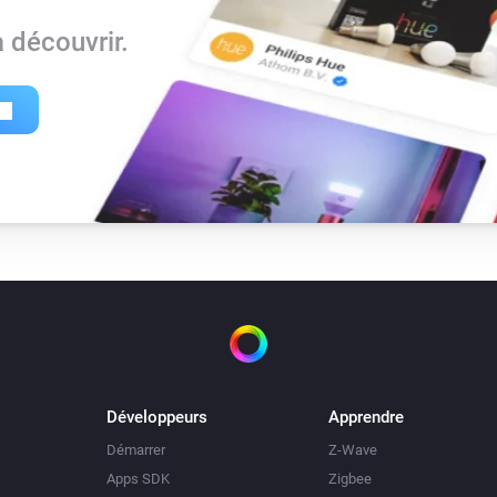
 découvrir.
Développeurs
Apprendre
Démarrer
Z-Wave
Apps SDK
Zigbee