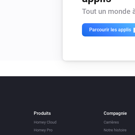
Tout un monde à
Parcourir les applis
Produits
Compagnie
Homey Cloud
Carrières
Homey Pro
Notre histoire