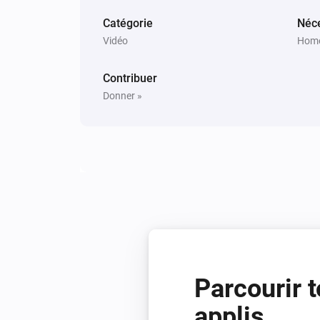
Catégorie
Néce
Vidéo
Home
Contribuer
Donner »
Parcourir t
applis