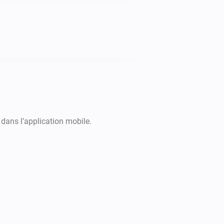
PlayStation Network
is online
Username
 dans l’application mobile.
PlayStation
Alterner activé ou désactivé
PlayStation Network
Alterner Lire/Pause