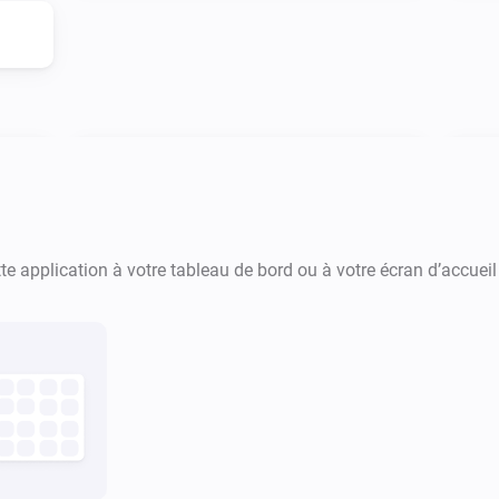
PlayStation Network
Est en cours de lecture
e application à votre tableau de bord ou à votre écran d’accueil
PlayStation
Désactiver
PlayStation Network
Pause