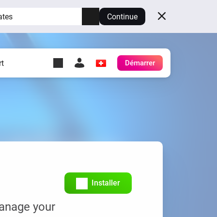
ates
Continue
t
Démarrer
y Self-Hosted Server
es
ez votre propre Homey.
h
Self-Hosted Server
Exécutez Homey sur votre
matériel.
Installer
manage your