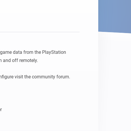
Homey Pro
Ethernet Adapter
Connectez-vous à votre
réseau Ethernet câblé.
d game data from the PlayStation 
 and off remotely.

figure visit the community forum.
