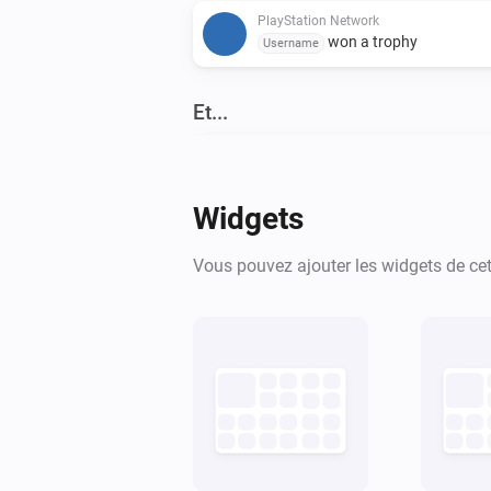
PlayStation Network
won a trophy
Username
Et...
PlayStation
Est activé
Widgets
Alors...
Vous pouvez ajouter les widgets de cett
PlayStation
Activer
PlayStation Network
Lire