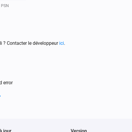
PSN
i ? Contacter le développeur
ici
.
d error
à jour
Version