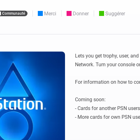
Moods
commandés
d personnalisés.
Choisissez ou créez des préréglages de
Merci
Donner
Suggérer
Communauté
o et Homey Self-Hosted Server.
lumière.
domotiques pour vous.
Homey Energy Dongle
tivité sans
Surveillez la consommation
tocoles.
d’énergie de votre maison en
temps réel.
Lets you get trophy, user, an
Network. Turn your console on
For information on how to con
Coming soon: 

- Cards for another PSN users
