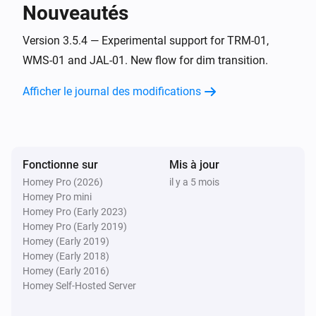
Nouveautés
Plejd thermostat
La température cible a été modifiée
Version 3.5.4 — Experimental support for TRM-01,
WMS-01 and JAL-01. New flow for dim transition.
Plejd thermostat
Afficher le journal des modifications
La température a changé
Plejd thermostat
Activé
Fonctionne sur
Mis à jour
Homey Pro (2026)
il y a 5 mois
Plejd thermostat
Homey Pro mini
Désactivé
Homey Pro (Early 2023)
Homey Pro (Early 2019)
Et...
Homey (Early 2019)
Homey (Early 2018)
Homey (Early 2016)
Plejd
Est activé
Homey Self-Hosted Server