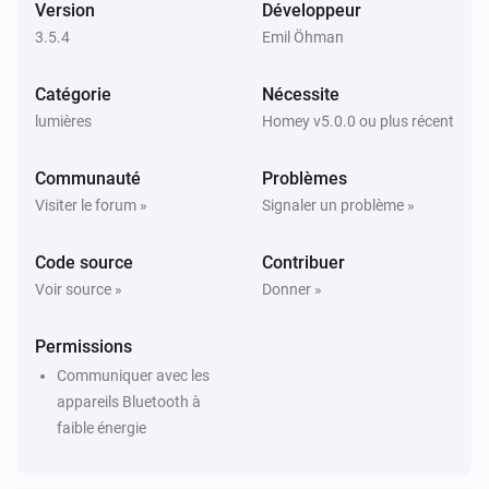
Version
Développeur
Plejd motion sensor
L'alarme mouvement est en marche
3.5.4
Emil Öhman
Catégorie
Nécessite
Plejd thermostat
Est activé
lumières
Homey v5.0.0 ou plus récent
Communauté
Problèmes
Alors...
Visiter le forum »
Signaler un problème »
Plejd
Mettre l'intensité lumineuse sur
%
Code source
Contribuer
Voir source »
Donner »
Plejd
i
Définir l'intensité lumineuse sur relative
%
Permissions
Communiquer avec les
Plejd
appareils Bluetooth à
Activer
faible énergie
Plejd