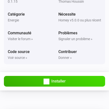
0.1.15
Thomas Houssin
Storage
Catégorie
Nécessite
Le niveau de la batterie a changé
Energie
Homey v5.0.0 ou plus récent
Storage
Communauté
Problèmes
Le compteur électrique a changé
Visiter le forum »
Signaler un problème »
Storage
Code source
Contribuer
La température a changé
Voir source »
Donner »
Installer