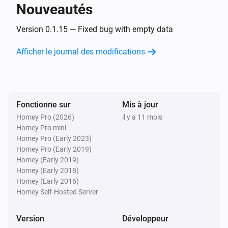
Nouveautés
Smartmeter
Le voltage a changé
Version 0.1.15 — Fixed bug with empty data
Afficher le journal des modifications
Smartmeter
La fréquence a changé
Smartmeter
Fonctionne sur
Mis à jour
Le compteur électrique a changé
Homey Pro (2026)
il y a 11 mois
Homey Pro mini
Storage
Homey Pro (Early 2023)
L'énergie a changé
Homey Pro (Early 2019)
Homey (Early 2019)
Homey (Early 2018)
Storage
Homey (Early 2016)
Le courant électrique a changé
Homey Self-Hosted Server
Storage
Version
Développeur
Le voltage a changé