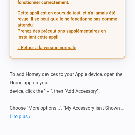
fonctionner correctement.
Cette appli est en cours de test, et n’a jamais été
revue. Il se peut qu’elle ne fonctionne pas comme
attendu.
Prenez des précautions supplémentaires en
installant cette appli.
« Retour à la version normale
To add Homey devices to your Apple device, open the 
Home app on your

device, click the "＋", then "Add Accessory".

Choose "More options...", "My Accessory Isn't Shown 
Here" and press "Enter

Lire plus ›
code...". Here you can enter the following HomeKit 