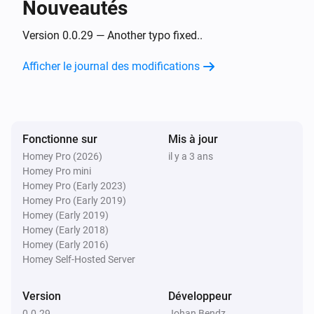
Nouveautés
Door/Window Sensor (SNZB-04)
L'alarme contact s'est désactivée
Version 0.0.29 — Another typo fixed..
Afficher le journal des modifications
Door/Window Sensor (SNZB-04)
L'alarme batterie s'est activée
Door/Window Sensor (SNZB-04)
Fonctionne sur
Mis à jour
L'alarme batterie s'est désactivée
Homey Pro (2026)
il y a 3 ans
Homey Pro mini
eWeLink OnOff module
Homey Pro (Early 2023)
Activé
Homey Pro (Early 2019)
Homey (Early 2019)
Homey (Early 2018)
eWeLink OnOff module
Homey (Early 2016)
Désactivé
Homey Self-Hosted Server
LCD Temperature and Humidity Sensor (SNZB-02D)
Version
Développeur
La température a changé
0.0.29
Johan Bendz