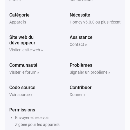
LCD Temperature and Humidity Sensor (SNZB-02D)
Catégorie
Nécessite
L'humidité a changé
Appareils
Homey v5.0.0 ou plus récent
LCD Temperature and Humidity Sensor (SNZB-02D)
Site web du
Assistance
Le niveau de la batterie a changé
développeur
Contact »
Visiter le site web »
LCD Temperature and Humidity Sensor (SNZB-02D)
L'alarme batterie s'est activée
Communauté
Problèmes
Visiter le forum »
Signaler un problème »
LCD Temperature and Humidity Sensor (SNZB-02D)
L'alarme batterie s'est désactivée
Code source
Contribuer
Voir source »
Donner »
Motion Sensor (SNZB-03)
L'alarme mouvement s'est activée
Permissions
Envoyer et recevoir
Motion Sensor (SNZB-03)
Zigbee pour les appareils
L'alarme mouvement s'est désactivée