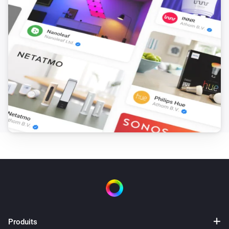
Temperature and Humidity Sensor (SNZB-02)
L'alarme batterie s'est désactivée
Temperature and Humidity Sensor (SNZB-02P)
La température a changé
Temperature and Humidity Sensor (SNZB-02P)
L'humidité a changé
Temperature and Humidity Sensor (SNZB-02P)
Le niveau de la batterie a changé
Temperature and Humidity Sensor (SNZB-02P)
L'alarme batterie s'est activée
Temperature and Humidity Sensor (SNZB-02P)
Produits