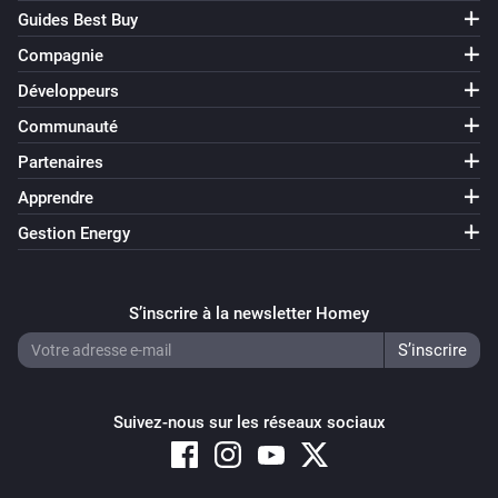
L'alarme batterie s'est désactivée
Guides Best Buy
Compagnie
Wireless Switch (SNZB-01)
L'alarme batterie s'est activée
Développeurs
Communauté
Wireless Switch (SNZB-01)
Partenaires
L'alarme batterie s'est désactivée
Apprendre
Gestion Energy
Wireless Switch (SNZB-01)
One click
S’inscrire à la newsletter Homey
Wireless Switch (SNZB-01)
Two clicks
Wireless Switch (SNZB-01)
Suivez-nous sur les réseaux sociaux
Long press
ZB S26