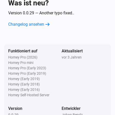
Was ist neu?
Door/Window Sensor (SNZB-04)
Der Kontakt-Alarm ist ausgegangen
Version 0.0.29 — Another typo fixed..
Changelog ansehen
Door/Window Sensor (SNZB-04)
Der Batterie-Alarm ist angegangen
Door/Window Sensor (SNZB-04)
Funktioniert auf
Aktualisiert
Der Batterie-Alarm ist ausgegangen
Homey Pro (2026)
vor 3 Jahren
Homey Pro mini
eWeLink OnOff module
Homey Pro (Early 2023)
Angeschaltet
Homey Pro (Early 2019)
Homey (Early 2019)
Homey (Early 2018)
eWeLink OnOff module
Homey (Early 2016)
Ausgeschaltet
Homey Self-Hosted Server
LCD Temperature and Humidity Sensor (SNZB-02D)
Version
Entwickler
Die Temperatur hat sich geändert
0.0.29
Johan Bendz