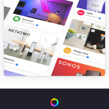
Temperature and Humidity Sensor (SNZB-02)
Der Batterie-Alarm ist ausgegangen
Temperature and Humidity Sensor (SNZB-02P)
Die Temperatur hat sich geändert
Temperature and Humidity Sensor (SNZB-02P)
Die Luftfeuchtigkeit hat sich geändert
Temperature and Humidity Sensor (SNZB-02P)
Der Batteriestand hat sich geändert
Temperature and Humidity Sensor (SNZB-02P)
Der Batterie-Alarm ist angegangen
Temperature and Humidity Sensor (SNZB-02P)