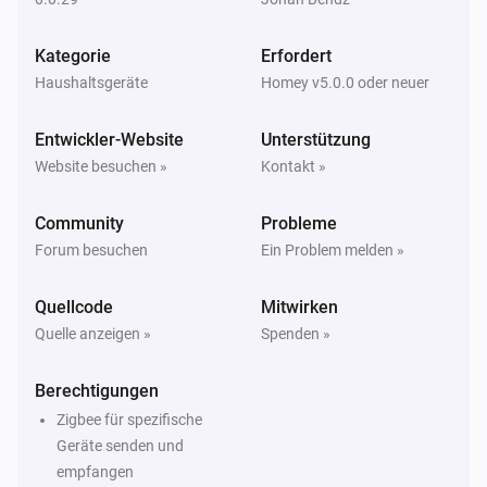
LCD Temperature and Humidity Sensor (SNZB-02D)
Kategorie
Erfordert
Die Luftfeuchtigkeit hat sich geändert
Haushaltsgeräte
Homey v5.0.0 oder neuer
LCD Temperature and Humidity Sensor (SNZB-02D)
Entwickler-Website
Unterstützung
Der Batteriestand hat sich geändert
Website besuchen »
Kontakt »
LCD Temperature and Humidity Sensor (SNZB-02D)
Community
Probleme
Der Batterie-Alarm ist angegangen
Forum besuchen
Ein Problem melden »
LCD Temperature and Humidity Sensor (SNZB-02D)
Quellcode
Mitwirken
Der Batterie-Alarm ist ausgegangen
Quelle anzeigen »
Spenden »
Motion Sensor (SNZB-03)
Berechtigungen
Der Bewegungs-Alarm ist angegangen
Zigbee für spezifische
Geräte senden und
Motion Sensor (SNZB-03)
empfangen
Der Bewegungs-Alarm ist ausgegangen