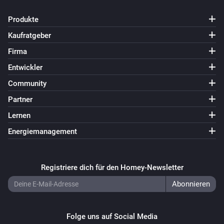
Der Batterie-Alarm ist ausgegangen
Produkte
Wireless Switch (SNZB-01)
Kaufratgeber
Der Batterie-Alarm ist angegangen
Firma
Entwickler
Wireless Switch (SNZB-01)
Der Batterie-Alarm ist ausgegangen
Community
Partner
Wireless Switch (SNZB-01)
Lernen
One click
Energiemanagement
Wireless Switch (SNZB-01)
Two clicks
Registriere dich für den Homey-Newsletter
Wireless Switch (SNZB-01)
Long press
Folge uns auf Social Media
ZB S26