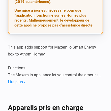
(2019 ou antérieures).
Une mise à jour est nécessaire pour que
l’application fonctionne sur les Homey plus
récents. Malheureusement, le développeur de
cette appli ne propose pas d’assistance directe.
This app adds support for Maxem.io Smart Energy 
box to Athom Homey.

Functions

The Maxem.io appliance let you control the amount of 
amps your car may charge.

Lire plus ›
The appliance communicates for instance with the 
Tesla Wall connector. It can enable and disable the 
charging function of the Wall connector.

Appareils pris en charge