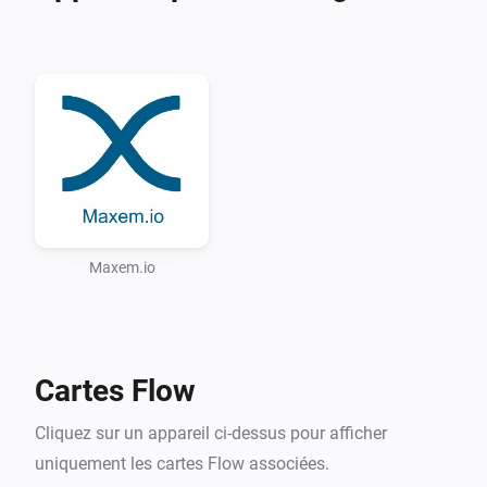
Possible scenario for this app

Via the Tesla app, written by Irritanterik 
(https://github.com/irritanterik/homey-tesla.com) you 
can ask the location of your Tesla. If the car is parked 
on you private parking spot you can release the 
charging pole via the Maxem.io appliance.

Supported Languages:

Maxem.io
* English

* Dutch (Nederlands)

Cartes Flow
Cliquez sur un appareil ci-dessus pour afficher
uniquement les cartes Flow associées.