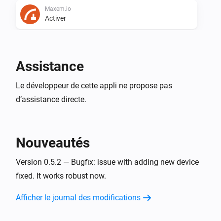
Maxem.io
Activer
Maxem.io
Désactiver
Assistance
Maxem.io
Le développeur de cette appli ne propose pas
Alterner activé ou désactivé
d’assistance directe.
Maxem.io
(de)activate the charger.
...
Nouveautés
Version 0.5.2 — Bugfix: issue with adding new device
fixed. It works robust now.
Afficher le journal des modifications