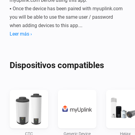
myuplink.com before using this app.

▪ Once the device has been paired with myuplink.com 
you will be able to use the same user / password 
when adding devices to this app.

▪ An active internet connection is required for this app 
Leer más ›
to function as all comunication to the connected 
devices go through the myUplink cloud service.

▪ Some devices do not yet have a dedicated driver. For 
Dispositivos compatibles
these devices a generic driver is available while 
waiting for a dedicated driver.
CTC
Generic Device
Høiax