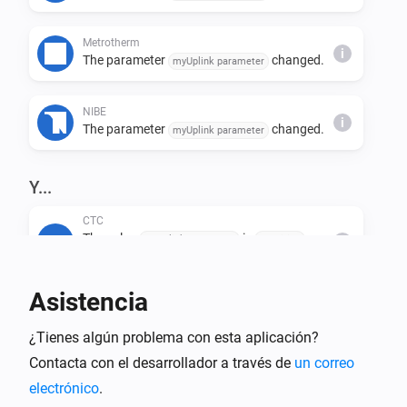
Metrotherm
i
The parameter
changed.
myUplink parameter
NIBE
i
The parameter
changed.
myUplink parameter
Y...
CTC
The value
is
myUplink parameter
condition
i
value
Asistencia
Generic Device
The value
is
myUplink parameter
condition
i
¿Tienes algún problema con esta aplicación?
value
Contacta con el desarrollador a través de
un correo
electrónico
.
Høiax