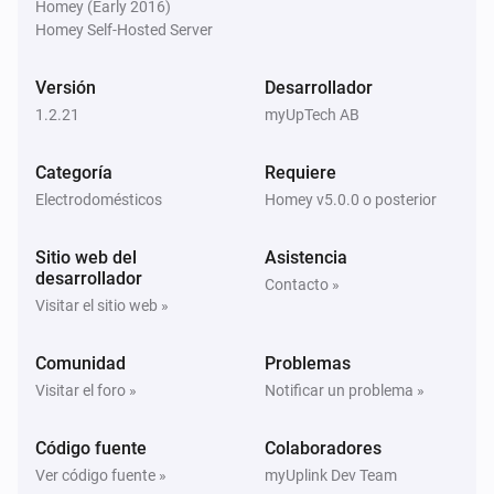
Homey (Early 2016)
Høiax
Homey Self-Hosted Server
i
Change
to
myUplink parameter
value
Versión
Desarrollador
Metrotherm
1.2.21
myUpTech AB
i
Change
to
myUplink parameter
value
Categoría
Requiere
NIBE
Electrodomésticos
Homey v5.0.0 o posterior
i
Change
to
myUplink parameter
value
Sitio web del
Asistencia
desarrollador
Contacto »
Visitar el sitio web »
Comunidad
Problemas
Visitar el foro »
Notificar un problema »
Código fuente
Colaboradores
Ver código fuente »
myUplink Dev Team