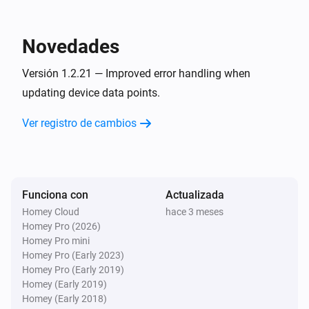
The value
is
myUplink parameter
condition
i
value
Novedades
Metrotherm
The value
is
myUplink parameter
condition
i
Versión 1.2.21 — Improved error handling when
value
updating device data points.
NIBE
Ver registro de cambios
The value
is
myUplink parameter
condition
i
value
Entonces...
Funciona con
Actualizada
Homey Cloud
hace 3 meses
CTC
i
Homey Pro (2026)
Change
to
myUplink parameter
value
Homey Pro mini
Homey Pro (Early 2023)
Generic Device
Homey Pro (Early 2019)
i
Change
to
myUplink parameter
value
Homey (Early 2019)
Homey (Early 2018)