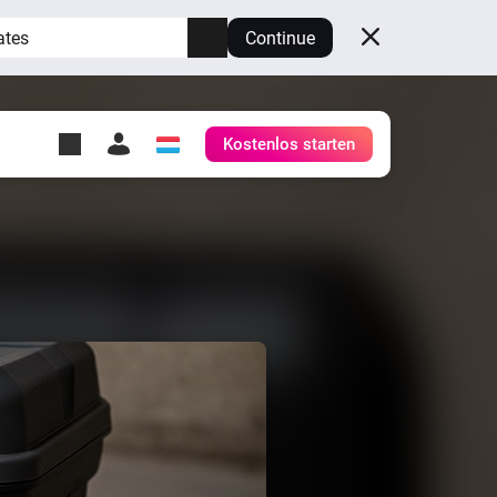
ates
Continue
Kostenlos starten
y Self-Hosted Server
ge
deinen eigenen Homey.
h
Self-Hosted Server
Lass Homey auf deiner
Hardware laufen.