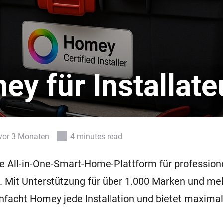
Moods
ashboards.
Wähle oder erstelle Voreinstellungen für die
en
Beleuchtung.
 und Homey Self-Hosted Server.
rt-Home-Geräte für Sie.
Homey Energy Dongle
kabellose
Überwachen Sie den
 sechs
Stromverbrauch Ihres
Hauses in Echtzeit.
y für Installate
 vor 3 Monaten
4 minutes read
e All-in-One-Smart-Home-Plattform für profession
e. Mit Unterstützung für über 1.000 Marken und me
nfacht Homey jede Installation und bietet maxima