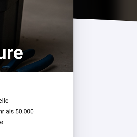
Homey Pro
Ethernet Adapter
Stelle eine Verbindung mit
deinem Ethernet-Netzwerk
ure
her.
elle
hr als 50.000
le