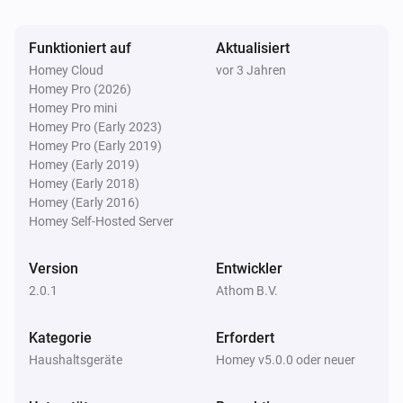
To preferred position
Funktioniert auf
Aktualisiert
Bofu Blinds
Homey Cloud
vor 3 Jahren
Set motor state to
for
State
Rail
Homey Pro (2026)
Homey Pro mini
Homey Pro (Early 2023)
Brel Blinds
Homey Pro (Early 2019)
Status setzen
...
Homey (Early 2019)
Homey (Early 2018)
Brel Blinds
Homey (Early 2016)
Nach unten neigen
Homey Self-Hosted Server
Version
Entwickler
Brel Blinds
Nach oben neigen
2.0.1
Athom B.V.
Brel Blinds
Kategorie
Erfordert
Tilt window covering
Direction
Amount of steps
Haushaltsgeräte
Homey v5.0.0 oder neuer
steps