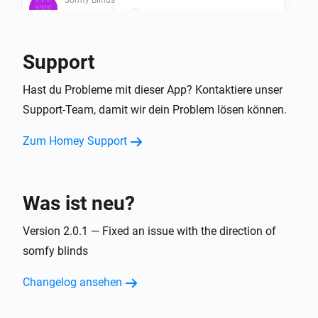
Der Status ist
...
Support
Dann ...
Bofu Blinds
Hast du Probleme mit dieser App? Kontaktiere unser
Status setzen
...
Support-Team, damit wir dein Problem lösen können.
Zum Homey Support
Bofu Blinds
Nach unten neigen
Bofu Blinds
Was ist neu?
Nach oben neigen
Version 2.0.1 — Fixed an issue with the direction of
Bofu Blinds
somfy blinds
Tilt window covering
Direction
Amount of steps
steps
Changelog ansehen
Bofu Blinds