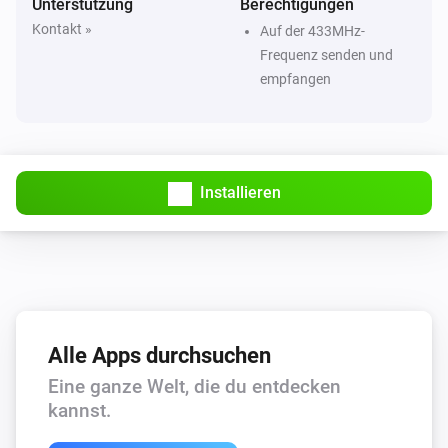
Unterstützung
Berechtigungen
Brel Blinds
Kontakt »
Auf der 433MHz-
To preferred position
Frequenz senden und
empfangen
Somfy Blinds
Status setzen
...
Somfy Blinds
Nach unten neigen
Installieren
Somfy Blinds
Nach oben neigen
Somfy Blinds
Tilt window covering
Direction
Amount of steps
Alle Apps durchsuchen
steps
Eine ganze Welt, die du entdecken
kannst.
Somfy Blinds
To MY position